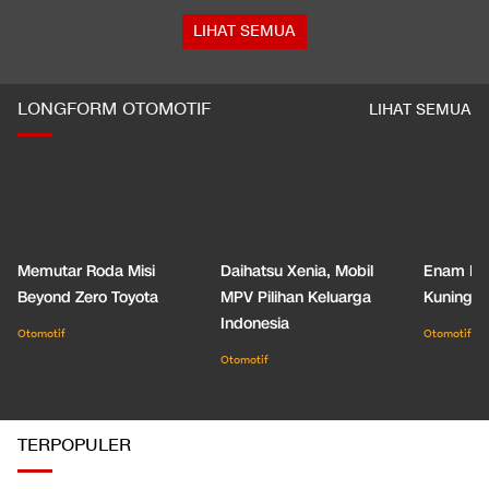
LIHAT SEMUA
LONGFORM OTOMOTIF
LIHAT SEMUA
Memutar Roda Misi
Daihatsu Xenia, Mobil
Enam De
Beyond Zero Toyota
MPV Pilihan Keluarga
Kuning C
Indonesia
Otomotif
Otomotif
Otomotif
TERPOPULER