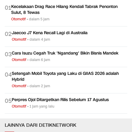
Kecelakaan Drag Race Hilang Kendali Tabrak Penonton
0
1
Sulut, 8 Tewas
Otomotif
•
dalam 5 jam
Jaecoo J7 Kena Recall Lagi di Australia
0
2
Otomotif
•
dalam 4 jam
Cara Isuzu Cegah Truk 'Ngandang' Bikin Bisnis Mandek
0
3
Otomotif
•
dalam 6 jam
Setengah Mobil Toyota yang Laku di GIIAS 2026 adalah
0
4
Hybrid
Otomotif
•
dalam 2 jam
Perpres Ojol Ditargetkan Rilis Sebelum 17 Agustus
0
5
Otomotif
•
1 jam yang lalu
LAINNYA DARI DETIKNETWORK