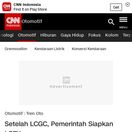
CNN Indonesia
Get
Find it on Play Store
Otomotif
MENU
knologi
Otomotif
Hiburan
Gaya Hidup
Fokus
Kolom
Terp
Grennovation
Kendaraan Listrik
Konversi Kendaraan
Otomotif
Tren Oto
Setelah LCGC, Pemerintah Siapkan