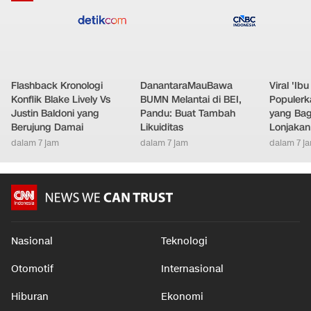
Flashback Kronologi
DanantaraMauBawa
Viral 'Ib
Konflik Blake Lively Vs
BUMN Melantai di BEI,
Populer
Justin Baldoni yang
Pandu: Buat Tambah
yang Bag
Berujung Damai
Likuiditas
Lonjakan
dalam 7 jam
dalam 7 jam
dalam 7 j
Nasional
Teknologi
Otomotif
Internasional
Hiburan
Ekonomi