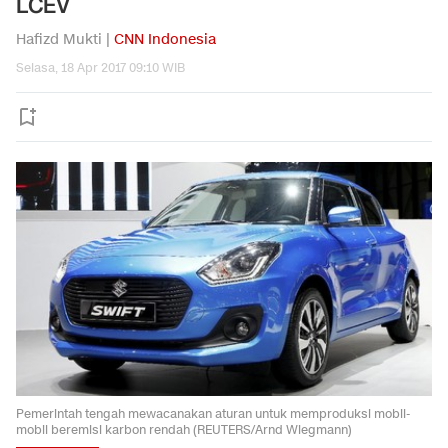
LCEV
Hafizd Mukti |
CNN Indonesia
Selasa, 18 Apr 2017 09:10 WIB
Pemerintah tengah mewacanakan aturan untuk memproduksi mobil-
mobil beremisi karbon rendah (REUTERS/Arnd Wiegmann)