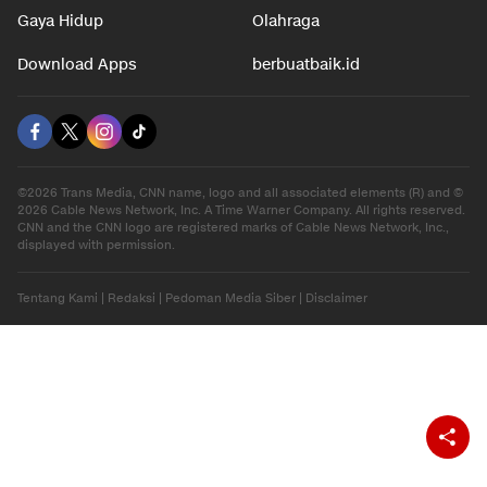
Gaya Hidup
Olahraga
Download Apps
berbuatbaik.id
©2026 Trans Media, CNN name, logo and all associated elements (R) and ©
2026 Cable News Network, Inc. A Time Warner Company. All rights reserved.
CNN and the CNN logo are registered marks of Cable News Network, Inc.,
displayed with permission.
Tentang Kami
|
Redaksi
|
Pedoman Media Siber
|
Disclaimer