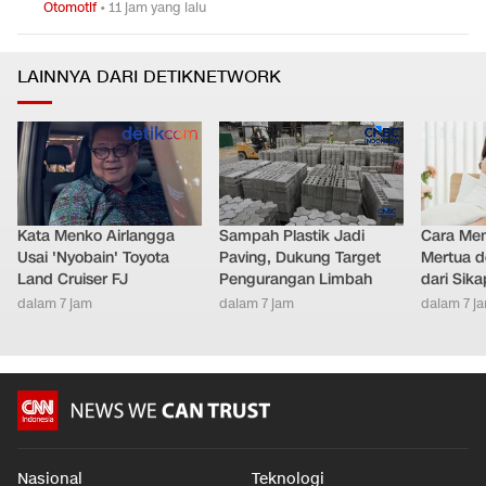
Otomotif
•
11 jam yang lalu
LAINNYA DARI DETIKNETWORK
Kata Menko Airlangga
Sampah Plastik Jadi
Cara Men
Usai 'Nyobain' Toyota
Paving, Dukung Target
Mertua d
Land Cruiser FJ
Pengurangan Limbah
dari Sik
dalam 7 jam
dalam 7 jam
dalam 7 j
Nasional
Teknologi