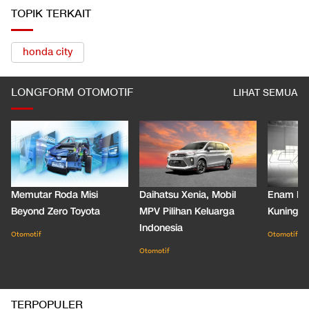
TOPIK TERKAIT
honda city
LONGFORM OTOMOTIF
LIHAT SEMUA
Memutar Roda Misi
Daihatsu Xenia, Mobil
Enam De
Beyond Zero Toyota
MPV Pilihan Keluarga
Kuning C
Indonesia
Otomotif
Otomotif
Otomotif
TERPOPULER