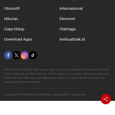
Otomotif
Internasional
Hiburan
Ekonomi
Gaya Hidup
Olahraga
Download Apps
berbuatbaik.id
©2026 Trans Media, CNN name, logo and all associated elements (R) and ©
2026 Cable News Network, Inc. A Time Warner Company. All rights reserved.
CNN and the CNN logo are registered marks of Cable News Network, Inc.,
displayed with permission.
Tentang Kami
|
Redaksi
|
Pedoman Media Siber
|
Disclaimer