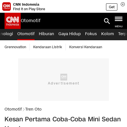
CNN Indonesia
Get
Find it on Play Store
Otomotif
MENU
knologi
Otomotif
Hiburan
Gaya Hidup
Fokus
Kolom
Terp
Grennovation
Kendaraan Listrik
Konversi Kendaraan
Otomotif
Tren Oto
Kesan Pertama Coba-Coba Mini Sedan