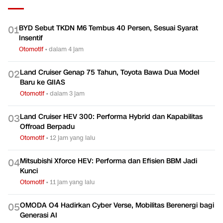
BYD Sebut TKDN M6 Tembus 40 Persen, Sesuai Syarat
0
1
Insentif
Otomotif
•
dalam 4 jam
Land Cruiser Genap 75 Tahun, Toyota Bawa Dua Model
0
2
Baru ke GIIAS
Otomotif
•
dalam 3 jam
Land Cruiser HEV 300: Performa Hybrid dan Kapabilitas
0
3
Offroad Berpadu
Otomotif
•
12 jam yang lalu
Mitsubishi Xforce HEV: Performa dan Efisien BBM Jadi
0
4
Kunci
Otomotif
•
11 jam yang lalu
OMODA O4 Hadirkan Cyber Verse, Mobilitas Berenergi bagi
0
5
Generasi AI