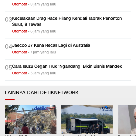
Otomotif
•
3 jam yang lalu
Kecelakaan Drag Race Hilang Kendali Tabrak Penonton
0
3
Sulut, 8 Tewas
Otomotif
•
6 jam yang lalu
Jaecoo J7 Kena Recall Lagi di Australia
0
4
Otomotif
•
7 jam yang lalu
Cara Isuzu Cegah Truk 'Ngandang' Bikin Bisnis Mandek
0
5
Otomotif
•
5 jam yang lalu
LAINNYA DARI DETIKNETWORK