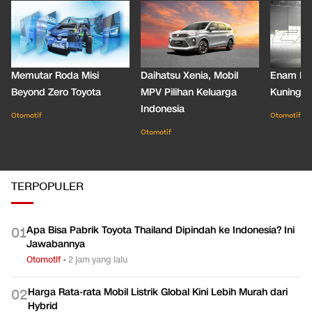
Memutar Roda Misi
Daihatsu Xenia, Mobil
Enam De
Beyond Zero Toyota
MPV Pilihan Keluarga
Kuning C
Indonesia
Otomotif
Otomotif
Otomotif
TERPOPULER
Apa Bisa Pabrik Toyota Thailand Dipindah ke Indonesia? Ini
0
1
Jawabannya
Otomotif
•
2 jam yang lalu
Harga Rata-rata Mobil Listrik Global Kini Lebih Murah dari
0
2
Hybrid