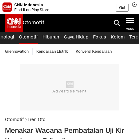
CNN Indonesia
Get
Find it on Play Store
Otomotif
MENU
knologi
Otomotif
Hiburan
Gaya Hidup
Fokus
Kolom
Terp
Grennovation
Kendaraan Listrik
Konversi Kendaraan
Otomotif
Tren Oto
Menakar Wacana Pembatalan Uji Kir