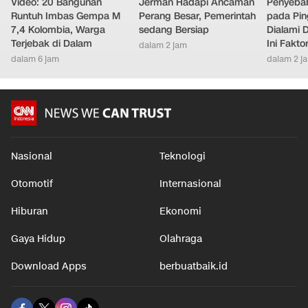
Video: 20 Bangunan
Jerman Hadapi Ancaman
Penyebab
Runtuh Imbas Gempa M
Perang Besar, Pemerintah
pada Pin
7,4 Kolombia, Warga
sedang Bersiap
Dialami D
Terjebak di Dalam
Ini Fakt
dalam 2 jam
dalam 6 jam
dalam 2 j
Nasional
Teknologi
Otomotif
Internasional
Hiburan
Ekonomi
Gaya Hidup
Olahraga
Download Apps
berbuatbaik.id