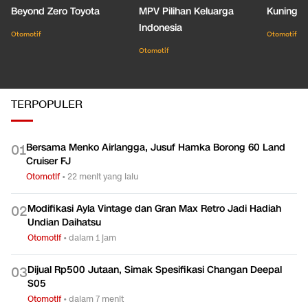
Beyond Zero Toyota
MPV Pilihan Keluarga
Kuning C
Indonesia
Otomotif
Otomotif
Otomotif
TERPOPULER
Bersama Menko Airlangga, Jusuf Hamka Borong 60 Land
0
1
Cruiser FJ
Otomotif
•
22 menit yang lalu
Modifikasi Ayla Vintage dan Gran Max Retro Jadi Hadiah
0
2
Undian Daihatsu
Otomotif
•
dalam 1 jam
Dijual Rp500 Jutaan, Simak Spesifikasi Changan Deepal
0
3
S05
Otomotif
•
dalam 7 menit