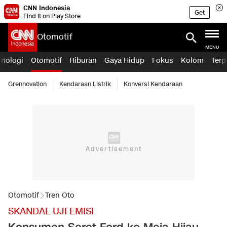
CNN Indonesia
Get
Find it on Play Store
Otomotif
MENU
knologi
Otomotif
Hiburan
Gaya Hidup
Fokus
Kolom
Terp
Grennovation
Kendaraan Listrik
Konversi Kendaraan
Otomotif
Tren Oto
SKANDAL UJI EMISI