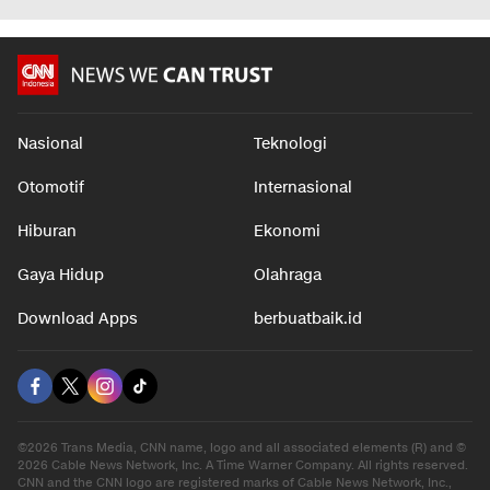
Nasional
Teknologi
Otomotif
Internasional
Hiburan
Ekonomi
Gaya Hidup
Olahraga
Download Apps
berbuatbaik.id
©2026 Trans Media, CNN name, logo and all associated elements (R) and ©
2026 Cable News Network, Inc. A Time Warner Company. All rights reserved.
CNN and the CNN logo are registered marks of Cable News Network, Inc.,