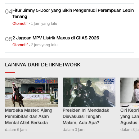
Fitur Jimny 5-Door yang Bikin Pengemudi Perempuan Lebih
0
4
Tenang
Otomotif
•
1 jam yang lalu
2 Jagoan MPV Listrik Maxus di GIIAS 2026
0
5
Otomotif
•
2 jam yang lalu
LAINNYA DARI DETIKNETWORK
Merdeka Master: Ajang
Presiden Ini Mendadak
Ciri Kep
Pembibitan dan Asah
Dievakuasi Tengah
yang Lahi
Mental Atlet Berkuda
Malam, Ada Apa?
Agustus
dalam 6 jam
dalam 3 jam
dalam 3 j