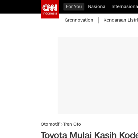
For You
Nasional
Internasiona
Grennovation
Kendaraan Listr
Otomotif
Tren Oto
Toyota Mulai Kasih Kod