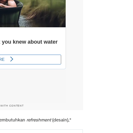
 WITH CONTENT
 membutuhkan
refreshment
(desain),"