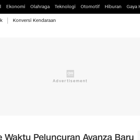
l
Ekonomi
Olahraga
Teknologi
Otomotif
Hiburan
Gaya 
ik
Konversi Kendaraan
e Waktu Peluncuran Avanza Baru