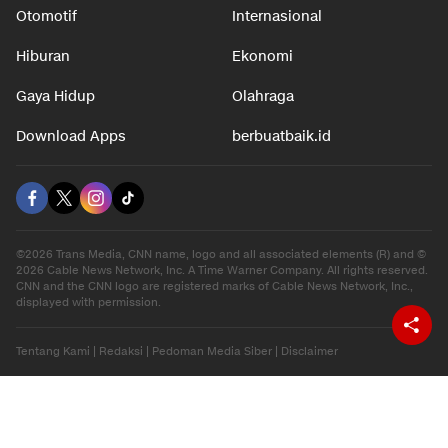
Otomotif
Internasional
Hiburan
Ekonomi
Gaya Hidup
Olahraga
Download Apps
berbuatbaik.id
©2026 Trans Media, CNN name, logo and all associated elements (R) and ©
2026 Cable News Network, Inc. A Time Warner Company. All rights reserved.
CNN and the CNN logo are registered marks of Cable News Network, Inc.,
displayed with permission.
Tentang Kami
|
Redaksi
|
Pedoman Media Siber
|
Disclaimer