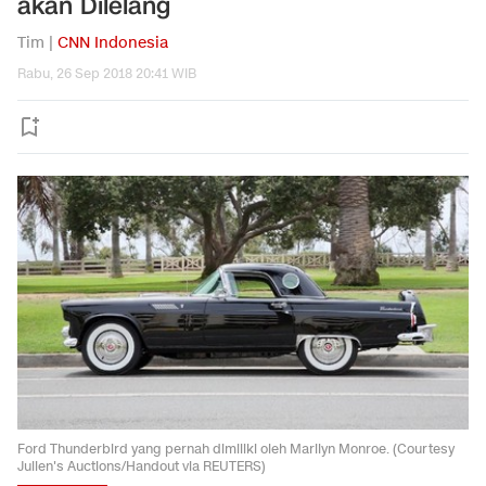
akan Dilelang
Tim |
CNN Indonesia
Rabu, 26 Sep 2018 20:41 WIB
Ford Thunderbird yang pernah dimiliki oleh Marilyn Monroe. (Courtesy
Julien's Auctions/Handout via REUTERS)