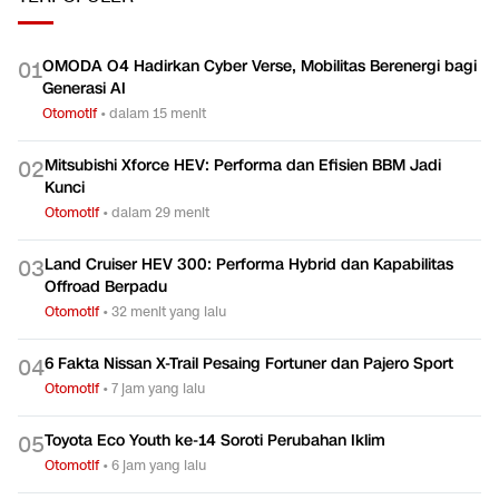
OMODA O4 Hadirkan Cyber Verse, Mobilitas Berenergi bagi
0
1
Generasi AI
Otomotif
•
dalam 15 menit
Mitsubishi Xforce HEV: Performa dan Efisien BBM Jadi
0
2
Kunci
Otomotif
•
dalam 29 menit
Land Cruiser HEV 300: Performa Hybrid dan Kapabilitas
0
3
Offroad Berpadu
Otomotif
•
32 menit yang lalu
6 Fakta Nissan X-Trail Pesaing Fortuner dan Pajero Sport
0
4
Otomotif
•
7 jam yang lalu
Toyota Eco Youth ke-14 Soroti Perubahan Iklim
0
5
Otomotif
•
6 jam yang lalu