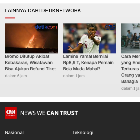
LAINNYA DARI DETIKNETWORK
Bromo Ditutup Akibat
Lamine Yamal Bernilai
Cara Men
Kebakaran, Wisatawan
Rp8,9 T, Kenapa Pemain
yang Ene
Bisa Ajukan Refund Tiket
Bola Muda Mahal?
Terkuras
Orang ya
dalam 6 jam
dalam 1 jam
Bahagia
dalam 1 j
Nasional
Teknologi