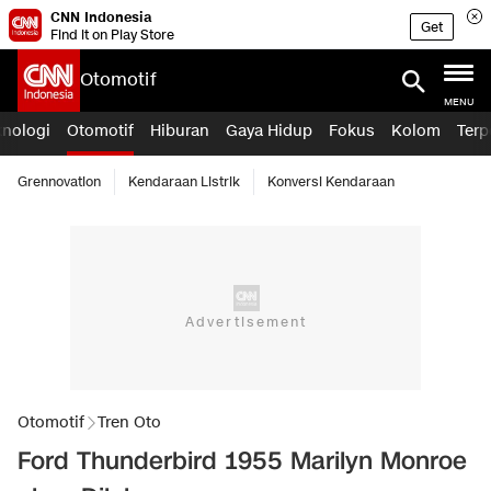
CNN Indonesia
Get
Find it on Play Store
Otomotif
MENU
knologi
Otomotif
Hiburan
Gaya Hidup
Fokus
Kolom
Terp
Grennovation
Kendaraan Listrik
Konversi Kendaraan
Otomotif
Tren Oto
Ford Thunderbird 1955 Marilyn Monroe