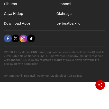
Hiburan
Ekonomi
Gaya Hidup
Olahraga
Download Apps
berbuatbaik.id
©2026 Trans Media, CNN name, logo and all associated elements (R) and ©
2026 Cable News Network, Inc. A Time Warner Company. All rights reserved.
CNN and the CNN logo are registered marks of Cable News Network, Inc.,
displayed with permission.
Tentang Kami
|
Redaksi
|
Pedoman Media Siber
|
Disclaimer