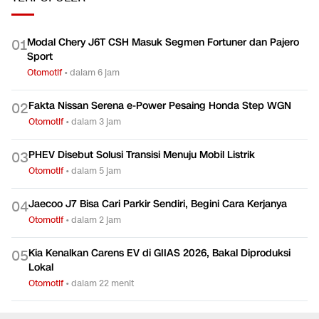
Modal Chery J6T CSH Masuk Segmen Fortuner dan Pajero
0
1
Sport
Otomotif
•
dalam 6 jam
Fakta Nissan Serena e-Power Pesaing Honda Step WGN
0
2
Otomotif
•
dalam 3 jam
PHEV Disebut Solusi Transisi Menuju Mobil Listrik
0
3
Otomotif
•
dalam 5 jam
Jaecoo J7 Bisa Cari Parkir Sendiri, Begini Cara Kerjanya
0
4
Otomotif
•
dalam 2 jam
Kia Kenalkan Carens EV di GIIAS 2026, Bakal Diproduksi
0
5
Lokal
Otomotif
•
dalam 22 menit