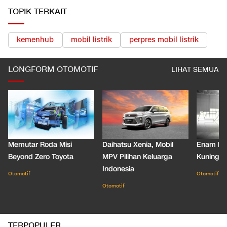
TOPIK TERKAIT
kemenhub
mobil listrik
perpres mobil listrik
LONGFORM OTOMOTIF
LIHAT SEMUA
Memutar Roda Misi
Daihatsu Xenia, Mobil
Enam De
Beyond Zero Toyota
MPV Pilihan Keluarga
Kuning C
Indonesia
Otomotif
Otomotif
Otomotif
TERPOPULER