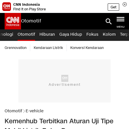
CNN Indonesia
Get
Find it on Play Store
Otomotif
MENU
knologi
Otomotif
Hiburan
Gaya Hidup
Fokus
Kolom
Terp
Grennovation
Kendaraan Listrik
Konversi Kendaraan
Otomotif
E-vehicle
Kemenhub Terbitkan Aturan Uji Tipe