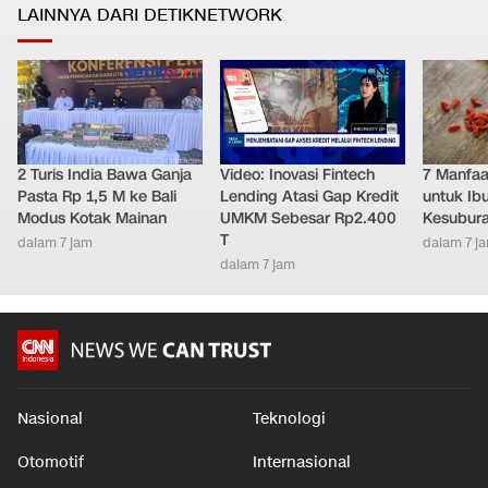
LAINNYA DARI DETIKNETWORK
2 Turis India Bawa Ganja
Video: Inovasi Fintech
7 Manfaat
Pasta Rp 1,5 M ke Bali
Lending Atasi Gap Kredit
untuk Ib
Modus Kotak Mainan
UMKM Sebesar Rp2.400
Kesubur
T
dalam 7 jam
dalam 7 j
dalam 7 jam
Nasional
Teknologi
Otomotif
Internasional