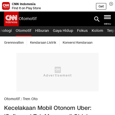
CNN Indonesia
Get
Find it on Play Store
Otomotif
MENU
knologi
Otomotif
Hiburan
Gaya Hidup
Fokus
Kolom
Terp
Grennovation
Kendaraan Listrik
Konversi Kendaraan
Otomotif
Tren Oto
Kecelakaan Mobil Otonom Uber: