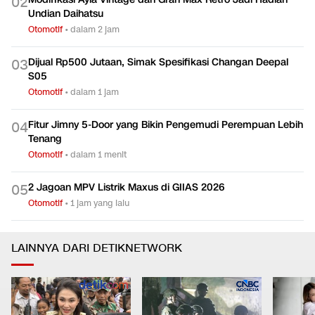
Otomotif
•
dalam 41 menit
Modifikasi Ayla Vintage dan Gran Max Retro Jadi Hadiah
0
2
Undian Daihatsu
Otomotif
•
dalam 2 jam
Dijual Rp500 Jutaan, Simak Spesifikasi Changan Deepal
0
3
S05
Otomotif
•
dalam 1 jam
Fitur Jimny 5-Door yang Bikin Pengemudi Perempuan Lebih
0
4
Tenang
Otomotif
•
dalam 1 menit
2 Jagoan MPV Listrik Maxus di GIIAS 2026
0
5
Otomotif
•
1 jam yang lalu
LAINNYA DARI DETIKNETWORK