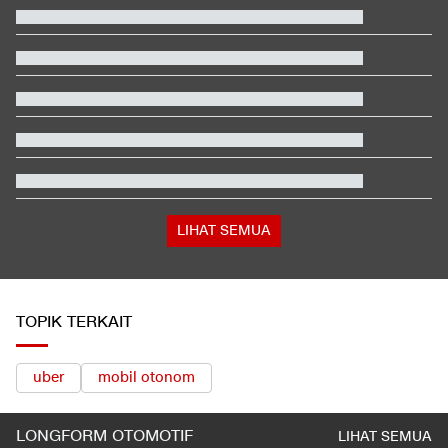
Video Mesum 'Yang Wis Yang' Banyuwangi, Pemeran Pria Jadi
Tersangka
Kasus Pilot Malaysia Bawa 26 Kg Ekstasi Dibahas di Rapat
Kabinet Anwar
2 Pemain Timnas Singapura Pernah Merumput di Indonesia
Kronologi Penembakan di Sekolah Thailand, 7 Tewas & Pelaku
Bunuh Diri
Respons Kubu Sarwendah Soal Viral Chat WA ke Ruben
tentang Obat HIV
UEFA Tegaskan Boikot FIFA, Berpotensi Absen di 5 Turnamen
LIHAT SEMUA
TOPIK TERKAIT
uber
mobil otonom