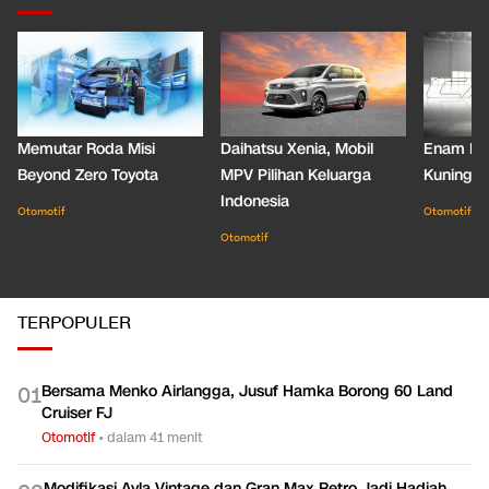
LONGFORM OTOMOTIF
LIHAT SEMUA
Memutar Roda Misi
Daihatsu Xenia, Mobil
Enam De
Beyond Zero Toyota
MPV Pilihan Keluarga
Kuning C
Indonesia
Otomotif
Otomotif
Otomotif
TERPOPULER
Bersama Menko Airlangga, Jusuf Hamka Borong 60 Land
0
1
Cruiser FJ