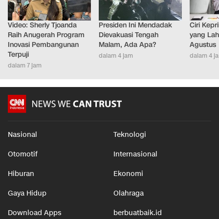
Video: Sherly Tjoanda
Presiden Ini Mendadak
Ciri Kep
Raih Anugerah Program
Dievakuasi Tengah
yang Lahi
Inovasi Pembangunan
Malam, Ada Apa?
Agustus
Terpuji
dalam 4 jam
dalam 4 j
dalam 7 jam
Nasional
Teknologi
Otomotif
Internasional
Hiburan
Ekonomi