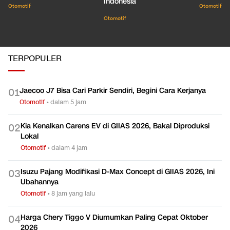
Indonesia
Otomotif
Otomotif
Otomotif
TERPOPULER
Jaecoo J7 Bisa Cari Parkir Sendiri, Begini Cara Kerjanya
0
1
Otomotif
•
dalam 5 jam
Kia Kenalkan Carens EV di GIIAS 2026, Bakal Diproduksi
0
2
Lokal
Otomotif
•
dalam 4 jam
Isuzu Pajang Modifikasi D-Max Concept di GIIAS 2026, Ini
0
3
Ubahannya
Otomotif
•
8 jam yang lalu
Harga Chery Tiggo V Diumumkan Paling Cepat Oktober
0
4
2026