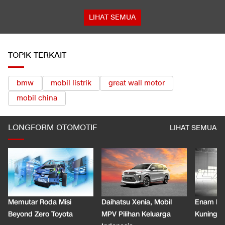
LIHAT SEMUA
TOPIK TERKAIT
bmw
mobil listrik
great wall motor
mobil china
LONGFORM OTOMOTIF
LIHAT SEMUA
Memutar Roda Misi
Daihatsu Xenia, Mobil
Enam De
Beyond Zero Toyota
MPV Pilihan Keluarga
Kuning C