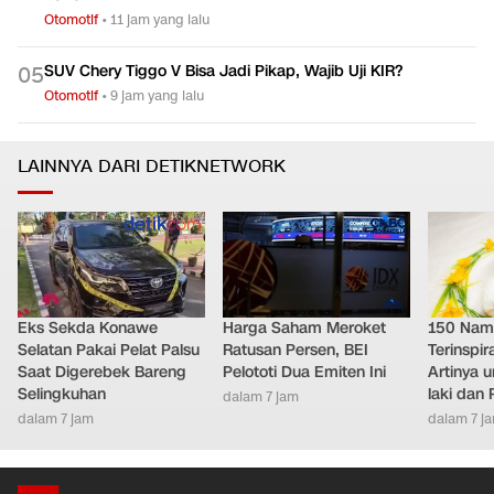
Otomotif
•
11 jam yang lalu
SUV Chery Tiggo V Bisa Jadi Pikap, Wajib Uji KIR?
0
5
Otomotif
•
9 jam yang lalu
LAINNYA DARI DETIKNETWORK
Eks Sekda Konawe
Harga Saham Meroket
150 Nam
Selatan Pakai Pelat Palsu
Ratusan Persen, BEI
Terinspir
Saat Digerebek Bareng
Pelototi Dua Emiten Ini
Artinya 
Selingkuhan
laki dan
dalam 7 jam
dalam 7 jam
dalam 7 j