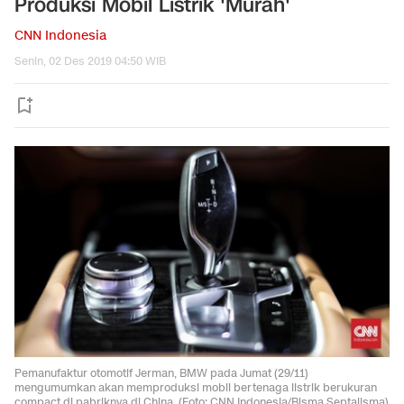
Produksi Mobil Listrik 'Murah'
CNN Indonesia
Senin, 02 Des 2019 04:50 WIB
Pemanufaktur otomotif Jerman, BMW pada Jumat (29/11)
mengumumkan akan memproduksi mobil bertenaga listrik berukuran
compact di pabriknya di China. (Foto: CNN Indonesia/Bisma Septalisma)