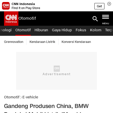
CNN Indonesia
Get
Find it on Play Store
Otomotif
MENU
knologi
Otomotif
Hiburan
Gaya Hidup
Fokus
Kolom
Terp
Grennovation
Kendaraan Listrik
Konversi Kendaraan
Otomotif
E-vehicle
Gandeng Produsen China, BMW