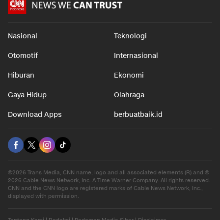
Nasional
Teknologi
Otomotif
Internasional
Hiburan
Ekonomi
Gaya Hidup
Olahraga
Download Apps
berbuatbaik.id
©2026 Trans Media, CNN name, logo and all associated elements (R) and ©
2026 Cable News Network, Inc. A Time Warner Company. All rights reserved.
CNN and the CNN logo are registered marks of Cable News Network, Inc.,
displayed with permission.