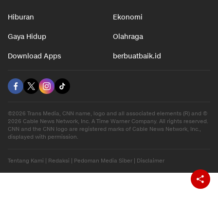
Hiburan
Ekonomi
Gaya Hidup
Olahraga
Download Apps
berbuatbaik.id
©2026 Trans Media, CNN name, logo and all associated elements (R) and ©
2026 Cable News Network, Inc. A Time Warner Company. All rights reserved.
CNN and the CNN logo are registered marks of Cable News Network, Inc.,
displayed with permission.
Tentang Kami
|
Redaksi
|
Pedoman Media Siber
|
Disclaimer