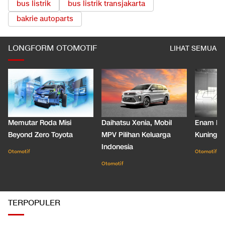
bus listrik
bus listrik transjakarta
bakrie autoparts
LONGFORM OTOMOTIF
LIHAT SEMUA
Memutar Roda Misi
Daihatsu Xenia, Mobil
Enam De
Beyond Zero Toyota
MPV Pilihan Keluarga
Kuning C
Indonesia
Otomotif
Otomotif
Otomotif
TERPOPULER