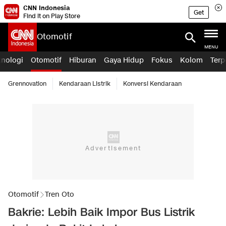
CNN Indonesia
Get
Find it on Play Store
Otomotif
MENU
knologi
Otomotif
Hiburan
Gaya Hidup
Fokus
Kolom
Terp
Grennovation
Kendaraan Listrik
Konversi Kendaraan
Otomotif
Tren Oto
Bakrie: Lebih Baik Impor Bus Listrik