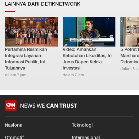
LAINNYA DARI DETIKNETWORK
Pertamina Resmikan
Video: Amankan
5 Potret
Integrasi Layanan
Kebutuhan Likuiditas, Ini
Marshand
Informasi Publik, Ini
Jurus Dapen Kelola
Didomina
Tujuannya
Investasi
dalam 6 j
dalam 7 jam
dalam 7 jam
Nasional
Teknologi
Otomotif
Internasional