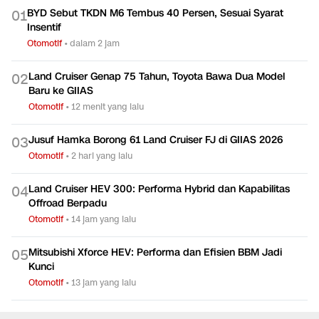
BYD Sebut TKDN M6 Tembus 40 Persen, Sesuai Syarat
0
1
Insentif
Otomotif
•
dalam 2 jam
Land Cruiser Genap 75 Tahun, Toyota Bawa Dua Model
0
2
Baru ke GIIAS
Otomotif
•
12 menit yang lalu
Jusuf Hamka Borong 61 Land Cruiser FJ di GIIAS 2026
0
3
Otomotif
•
2 hari yang lalu
Land Cruiser HEV 300: Performa Hybrid dan Kapabilitas
0
4
Offroad Berpadu
Otomotif
•
14 jam yang lalu
Mitsubishi Xforce HEV: Performa dan Efisien BBM Jadi
0
5
Kunci
Otomotif
•
13 jam yang lalu