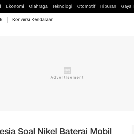
l
Ekonomi
Olahraga
Teknologi
Otomotif
Hiburan
Gaya 
ik
Konversi Kendaraan
esia Soal Nikel Baterai Mobil