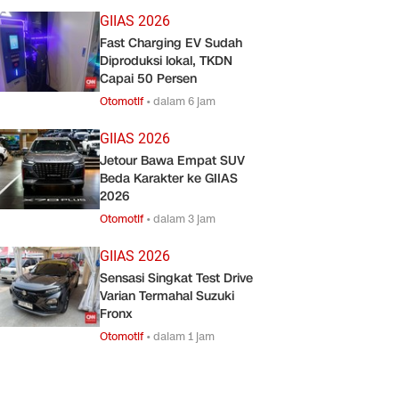
GIIAS 2026
Fast Charging EV Sudah
Diproduksi lokal, TKDN
Capai 50 Persen
Otomotif
•
dalam 6 jam
GIIAS 2026
Jetour Bawa Empat SUV
Beda Karakter ke GIIAS
2026
Otomotif
•
dalam 3 jam
GIIAS 2026
Sensasi Singkat Test Drive
Varian Termahal Suzuki
Fronx
Otomotif
•
dalam 1 jam