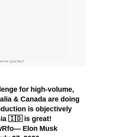
 WITH CONTENT
llenge for high-volume,
ralia & Canada are doing
oduction is objectively
a 🇮🇩 is great!
wRfo
— Elon Musk