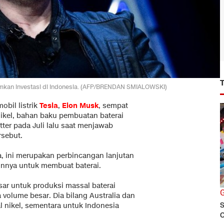
amkan investasi di Indonesia. (AFP/BRENDAN SMIALOWSKI)
obil listrik
Tesla
,
Elon Musk
, sempat
ikel, bahan baku pembuatan baterai
itter pada Juli lalu saat menjawab
rsebut.
ia, ini merupakan perbincangan lanjutan
innya untuk membuat baterai.
ar untuk produksi massal baterai
G
olume besar. Dia bilang Australia dan
S
 nikel, sementara untuk Indonesia
C