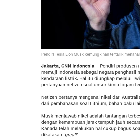
Pendiri Tesla Elon Musk kemungkinan tertarik menan
Jakarta, CNN Indonesia
--
Pendiri produsen m
memuji Indonesia sebagai negara penghasil n
kendaraan listrik. Hal itu diungkap melalui Tw
pertanyaan netizen soal unsur kimia logam te
Netizen bertanya mengenai nikel dari Austral
dari pembahasan soal Lithium, bahan baku la
Musk menjawab nikel adalah tantangan terbes
dengan kemampuan jarak tempuh jauh secara v
Kanada telah melakukan hal cukup bagus soal
dikatakan '
great
!'