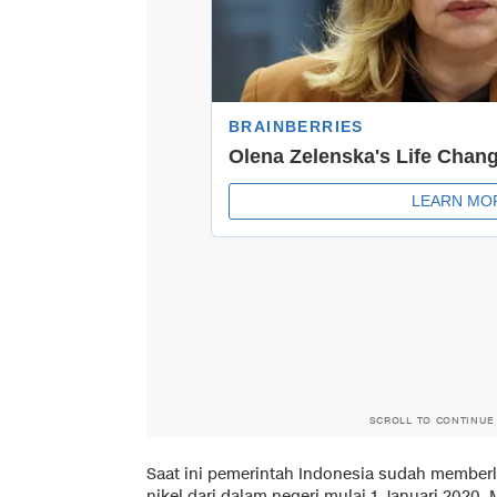
SCROLL TO CONTINUE
Saat ini pemerintah Indonesia sudah memberla
nikel dari dalam negeri mulai 1 Januari 2020