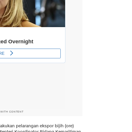
 WITH CONTENT
kukan pelarangan ekspor bijih (ore)
. Menteri Koordinator Bidang Kemaritiman