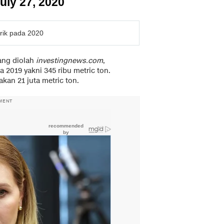
uly 27, 2020
trik pada 2020
yang diolah
investingnews.com
,
 2019 yakni 345 ribu metric ton.
kan 21 juta metric ton.
MENT