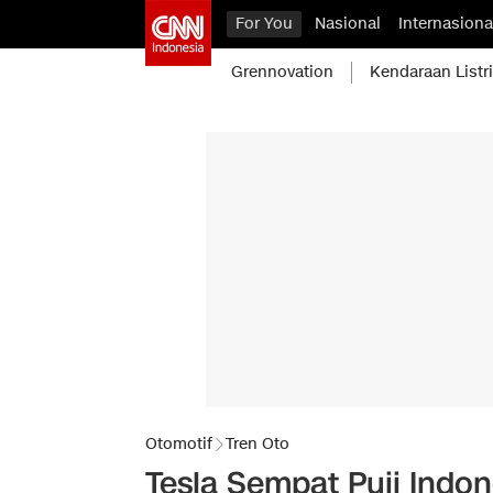
For You
Nasional
Internasiona
Grennovation
Kendaraan Listr
Otomotif
Tren Oto
Tesla Sempat Puji Indon