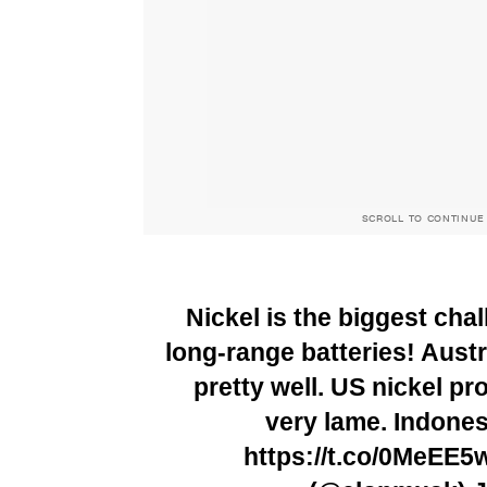
SCROLL TO CONTINUE
Nickel is the biggest cha
long-range batteries! Aust
pretty well. US nickel pr
very lame. Indonesi
https://t.co/0MeEE5