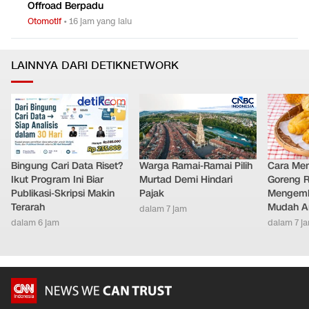
Offroad Berpadu
Otomotif
•
16 jam yang lalu
LAINNYA DARI DETIKNETWORK
Bingung Cari Data Riset?
Warga Ramai-Ramai Pilih
Cara Me
Ikut Program Ini Biar
Murtad Demi Hindari
Goreng 
Publikasi-Skripsi Makin
Pajak
Mengemb
Terarah
Mudah An
dalam 7 jam
dalam 6 jam
dalam 7 j