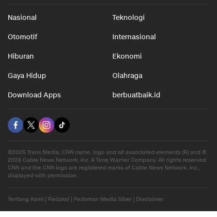
Nasional
Teknologi
Otomotif
Internasional
Hiburan
Ekonomi
Gaya Hidup
Olahraga
Download Apps
berbuatbaik.id
©2026 Trans Media, CNN name, logo and all associated elements (R) and ©
2026 Cable News Network, Inc. A Time Warner Company. All rights reserved.
CNN and the CNN logo are registered marks of Cable News Network, Inc.,
displayed with permission.
Tentang Kami
|
Redaksi
|
Pedoman Media Siber
|
Disclaimer