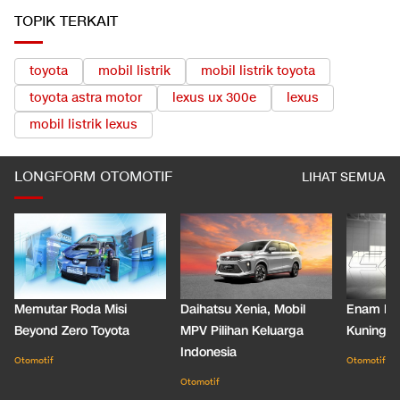
TOPIK TERKAIT
toyota
mobil listrik
mobil listrik toyota
toyota astra motor
lexus ux 300e
lexus
mobil listrik lexus
LONGFORM OTOMOTIF
LIHAT SEMUA
Memutar Roda Misi
Daihatsu Xenia, Mobil
Enam De
Beyond Zero Toyota
MPV Pilihan Keluarga
Kuning C
Indonesia
Otomotif
Otomotif
Otomotif