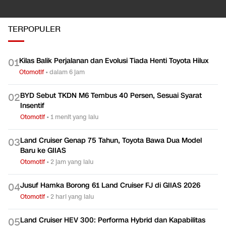
TERPOPULER
Kilas Balik Perjalanan dan Evolusi Tiada Henti Toyota Hilux
0
1
Otomotif
•
dalam 6 jam
BYD Sebut TKDN M6 Tembus 40 Persen, Sesuai Syarat
0
2
Insentif
Otomotif
•
1 menit yang lalu
Land Cruiser Genap 75 Tahun, Toyota Bawa Dua Model
0
3
Baru ke GIIAS
Otomotif
•
2 jam yang lalu
Jusuf Hamka Borong 61 Land Cruiser FJ di GIIAS 2026
0
4
Otomotif
•
2 hari yang lalu
Land Cruiser HEV 300: Performa Hybrid dan Kapabilitas
0
5