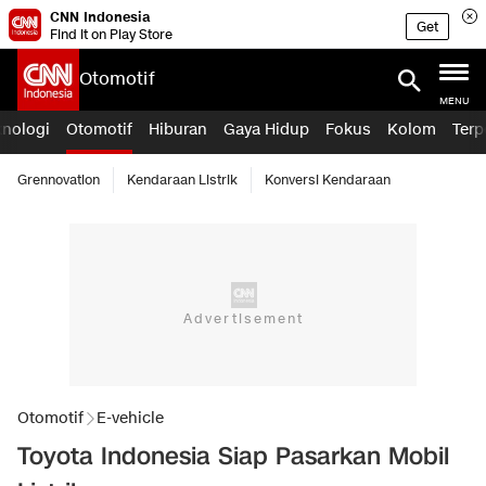
CNN Indonesia
Get
Find it on Play Store
Otomotif
MENU
knologi
Otomotif
Hiburan
Gaya Hidup
Fokus
Kolom
Terp
Grennovation
Kendaraan Listrik
Konversi Kendaraan
Otomotif
E-vehicle
Toyota Indonesia Siap Pasarkan Mobil