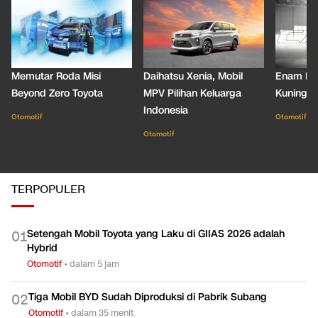
Memutar Roda Misi
Daihatsu Xenia, Mobil
Enam De
Beyond Zero Toyota
MPV Pilihan Keluarga
Kuning C
Indonesia
Otomotif
Otomotif
Otomotif
TERPOPULER
Setengah Mobil Toyota yang Laku di GIIAS 2026 adalah
0
1
Hybrid
Otomotif
•
dalam 5 jam
Tiga Mobil BYD Sudah Diproduksi di Pabrik Subang
0
2
Otomotif
•
dalam 35 menit