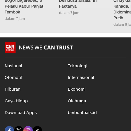
Bogor Digerebek, 3
Deindustrialisasi? Ini
Cindy da
Pelaku Kabur Panjat
Faktanya
Kanada, 
Tembok
Didomina
dalam 7 jam
Putih
dalam 7 jam
dalam 6 j
Nasional
Teknologi
Otomotif
Internasional
Hiburan
Ekonomi
Gaya Hidup
Olahraga
Download Apps
berbuatbaik.id