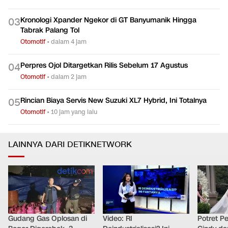
Kronologi Xpander Ngekor di GT Banyumanik Hingga
0
3
Tabrak Palang Tol
Otomotif
•
dalam 4 jam
Perpres Ojol Ditargetkan Rilis Sebelum 17 Agustus
0
4
Otomotif
•
dalam 2 jam
Rincian Biaya Servis New Suzuki XL7 Hybrid, Ini Totalnya
0
5
Otomotif
•
10 jam yang lalu
LAINNYA DARI DETIKNETWORK
Gudang Gas Oplosan di
Video: RI
Potret Pe