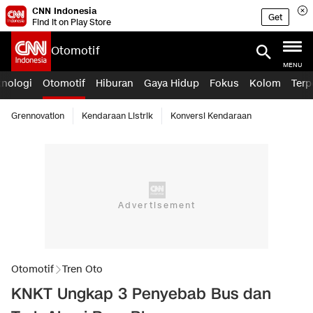
CNN Indonesia
Get
Find it on Play Store
Otomotif
MENU
knologi
Otomotif
Hiburan
Gaya Hidup
Fokus
Kolom
Terp
Grennovation
Kendaraan Listrik
Konversi Kendaraan
Otomotif
Tren Oto
KNKT Ungkap 3 Penyebab Bus dan