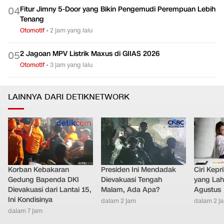
Fitur Jimny 5-Door yang Bikin Pengemudi Perempuan Lebih
0
4
Tenang
Otomotif
•
2 jam yang lalu
2 Jagoan MPV Listrik Maxus di GIIAS 2026
0
5
Otomotif
•
3 jam yang lalu
LAINNYA DARI DETIKNETWORK
Korban Kebakaran
Presiden Ini Mendadak
Ciri Kep
Gedung Bapenda DKI
Dievakuasi Tengah
yang Lahi
Dievakuasi dari Lantai 15,
Malam, Ada Apa?
Agustus
Ini Kondisinya
dalam 2 jam
dalam 2 j
dalam 7 jam