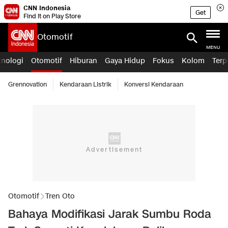
CNN Indonesia
Get
Find it on Play Store
Otomotif
MENU
knologi
Otomotif
Hiburan
Gaya Hidup
Fokus
Kolom
Terp
Grennovation
Kendaraan Listrik
Konversi Kendaraan
Otomotif
Tren Oto
Bahaya Modifikasi Jarak Sumbu Roda