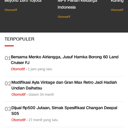
Beyond Zero Toyota
MPV Pilihan Keluarga
Kuning C
Indonesia
Otomotif
Otomotif
Otomotif
TERPOPULER
Bersama Menko Airlangga, Jusuf Hamka Borong 60 Land
0
1
Cruiser FJ
Otomotif
•
1 jam yang lalu
Modifikasi Ayla Vintage dan Gran Max Retro Jadi Hadiah
0
2
Undian Daihatsu
Otomotif
•
dalam 34 menit
Dijual Rp500 Jutaan, Simak Spesifikasi Changan Deepal
0
3
S05
Otomotif
•
27 menit yang lalu