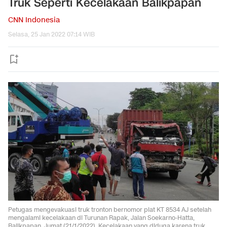
Truk Seperti Kecelakaan Balikpapan
CNN Indonesia
Selasa, 25 Jan 2022 07:14 WIB
Petugas mengevakuasi truk tronton bernomor plat KT 8534 AJ setelah
mengalami kecelakaan di Turunan Rapak, Jalan Soekarno-Hatta,
Balikpapan, Jumat (21/1/2022). Kecelakaan yang diduga karena truk