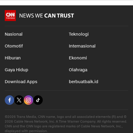
Nasional
Teknologi
Otomotif
Internasional
Hiburan
Ekonomi
Gaya Hidup
Olahraga
Download Apps
berbuatbaik.id
©2026 Trans Media, CNN name, logo and all associated elements (R) and ©
2026 Cable News Network, Inc. A Time Warner Company. All rights reserved.
CNN and the CNN logo are registered marks of Cable News Network, Inc.,
displayed with permission.