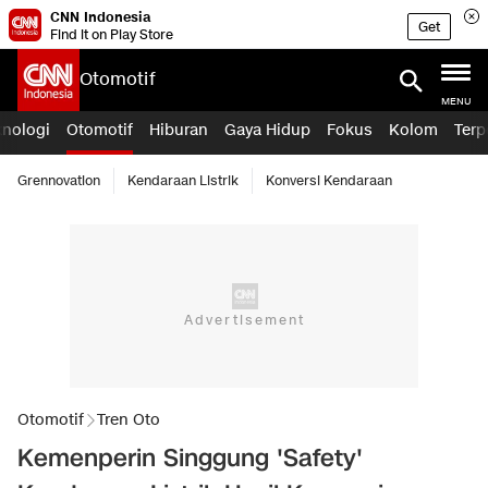
CNN Indonesia
Get
Find it on Play Store
Otomotif
MENU
knologi
Otomotif
Hiburan
Gaya Hidup
Fokus
Kolom
Terp
Grennovation
Kendaraan Listrik
Konversi Kendaraan
Otomotif
Tren Oto
Kemenperin Singgung 'Safety'