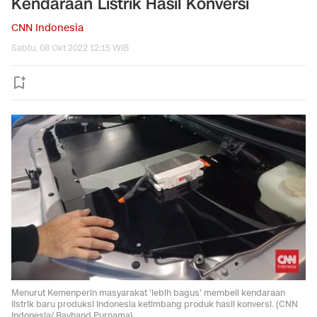
Kendaraan Listrik Hasil Konversi
CNN Indonesia
Sabtu, 08 Okt 2022 12:15 WIB
Menurut Kemenperin masyarakat 'lebih bagus' membeli kendaraan
listrik baru produksi Indonesia ketimbang produk hasil konversi. (CNN
Indonesia/ Rayhand Purnama)