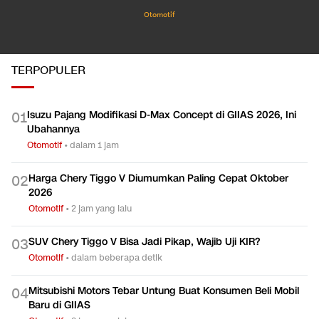
Otomotif
TERPOPULER
Isuzu Pajang Modifikasi D-Max Concept di GIIAS 2026, Ini
0
1
Ubahannya
Otomotif
•
dalam 1 jam
Harga Chery Tiggo V Diumumkan Paling Cepat Oktober
0
2
2026
Otomotif
•
2 jam yang lalu
SUV Chery Tiggo V Bisa Jadi Pikap, Wajib Uji KIR?
0
3
Otomotif
•
dalam beberapa detik
Mitsubishi Motors Tebar Untung Buat Konsumen Beli Mobil
0
4
Baru di GIIAS