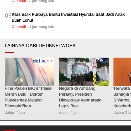
Otomotif
•
3 jam yang lalu
Kilas Balik Purbaya Bantu Investasi Hyundai Saat Jadi Anak
0
5
Buah Luhut
Otomotif
•
4 jam yang lalu
LAINNYA DARI DETIKNETWORK
Hina Pasien BPJS 'Triase
Negara di Ambang
Ternyata
Merah Dulu', Dokter
Perang, Presiden
Bahagia 
Puskesmas Malang
Dievakuasi Kendaraan
5 Warna 
Dinonaktifkan
Lapis Baja
Kesehari
dalam 7 jam
dalam 4 jam
dalam 3 j