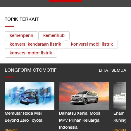
TOPIK TERKAIT
kemenperin
kemenhub
konversi kendaraan listrik
konversi mobil listrik
konversi motor listrik
LONGFORM OTOMOTIF
LIHAT SEMUA
Memutar Roda Misi
Daihatsu Xenia, Mobil
Enam De
Beyond Zero Toyota
MPV Pilihan Keluarga
Kuning C
Indonesia
Otomotif
Otomotif