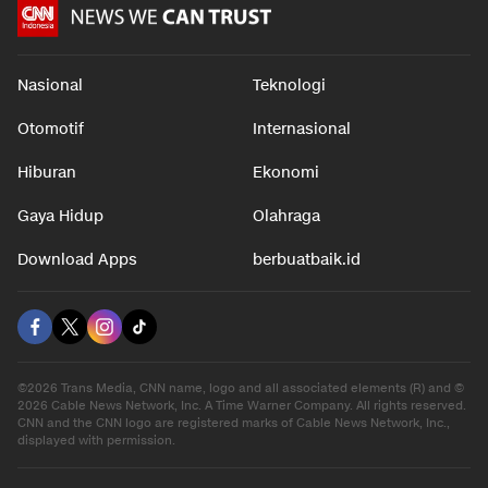
Nasional
Teknologi
Otomotif
Internasional
Hiburan
Ekonomi
Gaya Hidup
Olahraga
Download Apps
berbuatbaik.id
©2026 Trans Media, CNN name, logo and all associated elements (R) and ©
2026 Cable News Network, Inc. A Time Warner Company. All rights reserved.
CNN and the CNN logo are registered marks of Cable News Network, Inc.,
displayed with permission.