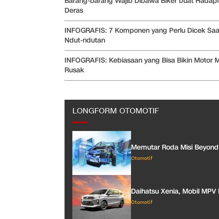
Barang-barang Wajib Dibawa Biker buat Hadapi
Deras
INFOGRAFIS: 7 Komponen yang Perlu Dicek Saa
Ndut-ndutan
INFOGRAFIS: Kebiasaan yang Bisa Bikin Motor M
Rusak
LONGFORM OTOMOTIF
Memutar Roda Misi Beyond 
Otomotif
Daihatsu Xenia, Mobil MPV 
Otomotif