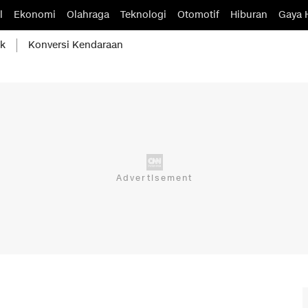
l
Ekonomi
Olahraga
Teknologi
Otomotif
Hiburan
Gaya 
ik
Konversi Kendaraan