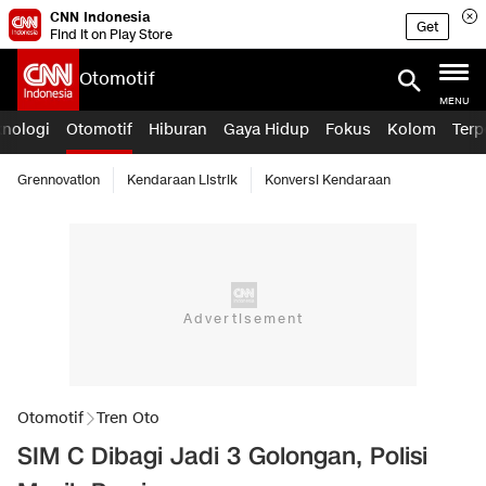
CNN Indonesia
Get
Find it on Play Store
Otomotif
MENU
knologi
Otomotif
Hiburan
Gaya Hidup
Fokus
Kolom
Terp
Grennovation
Kendaraan Listrik
Konversi Kendaraan
Otomotif
Tren Oto
SIM C Dibagi Jadi 3 Golongan, Polisi