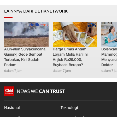
LAINNYA DARI DETIKNETWORK
Alun-alun Suryakencana
Harga Emas Antam
Bolehkah
Gunung Gede Sempat
Logam Mulia Hari Ini
Mammogr
Terbakar, Kini Sudah
Anjlok Rp29.000,
Menyusui
Padam
Buyback Berapa?
Dokter
dalam 7 jam
dalam 7 jam
dalam 7 j
Nasional
Teknologi