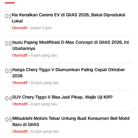
Kia Kenalkan Carens EV di GIIAS 2026, Bakal Diproduksi
0
1
Lokal
Otomotif
•
dalam 5 jam
Isuzu Pajang Modifikasi D-Max Concept di GIIAS 2026, Ini
0
2
Ubahannya
Otomotif
•
6 jam yang lalu
Harga Chery Tiggo V Diumumkan Paling Cepat Oktober
0
3
2026
Otomotif
•
10 jam yang lalu
SUV Chery Tiggo V Bisa Jadi Pikap, Wajib Uji KIR?
0
4
Otomotif
•
8 jam yang lalu
Mitsubishi Motors Tebar Untung Buat Konsumen Beli Mobil
0
5
Baru di GIIAS
Otomotif
•
10 jam yang lalu