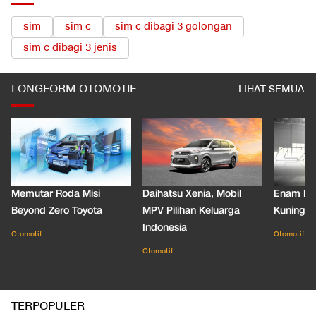
sim
sim c
sim c dibagi 3 golongan
sim c dibagi 3 jenis
LONGFORM OTOMOTIF
LIHAT SEMUA
Memutar Roda Misi
Daihatsu Xenia, Mobil
Enam De
Beyond Zero Toyota
MPV Pilihan Keluarga
Kuning C
Indonesia
Otomotif
Otomotif
Otomotif
TERPOPULER