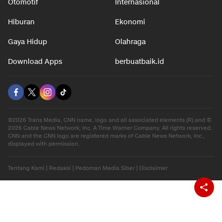
Otomotif
Internasional
Hiburan
Ekonomi
Gaya Hidup
Olahraga
Download Apps
berbuatbaik.id
©2026 Trans Media, CNN name, logo and all associated elements (R) and ©
2026 Cable News Network, Inc. A Time Warner Company. All rights reserved.
CNN and the CNN logo are registered marks of Cable News Network, Inc.,
displayed with permission.
Tentang Kami
|
Redaksi
|
Pedoman Media Siber
|
Disclaimer