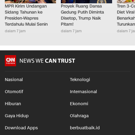
MPR Kirim Undangan
Proyek Ruang Dansa
Tren 3-Co
Sidang Tahunan ke
Gedung Putih Diminta
Diet Viral
Presiden-Wapres
Disetop, Trump Naik
Benarkah
Terdahulu Mulai Senin
Pitam!
Turunkan
dalam 7 jam
dalam 7 jam
dalam 7 j
Nasional
Teknologi
Otomotif
Internasional
Hiburan
Ekonomi
Gaya Hidup
Olahraga
Download Apps
berbuatbaik.id