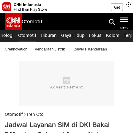
CNN Indonesia
Get
Find it on Play Store
Otomotif
MENU
knologi
Otomotif
Hiburan
Gaya Hidup
Fokus
Kolom
Terp
Grennovation
Kendaraan Listrik
Konversi Kendaraan
Otomotif
Tren Oto
Jadwal Layanan SIM di DKI Bakal