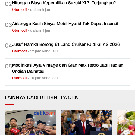
Hitungan Biaya Kepemilikan Suzuki XL7, Terjangkau?
0
2
Otomotif
•
dalam 5 jam
Airlangga Kasih Sinyal Mobil Hybrid Tak Dapat Insentif
0
3
Otomotif
•
dalam 4 jam
Jusuf Hamka Borong 61 Land Cruiser FJ di GIIAS 2026
0
4
Otomotif
•
12 jam yang lalu
Modifikasi Ayla Vintage dan Gran Max Retro Jadi Hadiah
0
5
Undian Daihatsu
Otomotif
•
10 jam yang lalu
LAINNYA DARI DETIKNETWORK