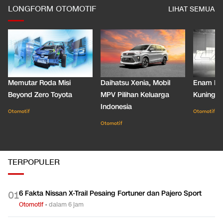
LONGFORM OTOMOTIF
LIHAT SEMUA
Memutar Roda Misi
Daihatsu Xenia, Mobil
Enam De
Beyond Zero Toyota
MPV Pilihan Keluarga
Kuning C
Indonesia
Otomotif
Otomotif
Otomotif
TERPOPULER
6 Fakta Nissan X-Trail Pesaing Fortuner dan Pajero Sport
0
1
Otomotif
•
dalam 6 jam