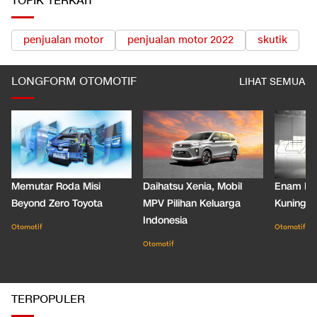
TOPIK TERKAIT
penjualan motor
penjualan motor 2022
skutik
LONGFORM OTOMOTIF
LIHAT SEMUA
Memutar Roda Misi
Daihatsu Xenia, Mobil
Enam De
Beyond Zero Toyota
MPV Pilihan Keluarga
Kuning C
Indonesia
Otomotif
Otomotif
Otomotif
TERPOPULER