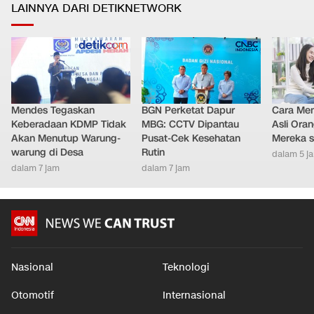
LAINNYA DARI DETIKNETWORK
Mendes Tegaskan
BGN Perketat Dapur
Cara Men
Keberadaan KDMP Tidak
MBG: CCTV Dipantau
Asli Ora
Akan Menutup Warung-
Pusat-Cek Kesehatan
Mereka s
warung di Desa
Rutin
dalam 5 j
dalam 7 jam
dalam 7 jam
Nasional
Teknologi
Otomotif
Internasional