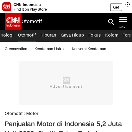
CNN Indonesia
Get
Find it on Play Store
Otomotif
MENU
knologi
Otomotif
Hiburan
Gaya Hidup
Fokus
Kolom
Terp
Grennovation
Kendaraan Listrik
Konversi Kendaraan
Otomotif
Motor
Penjualan Motor di Indonesia 5,2 Juta