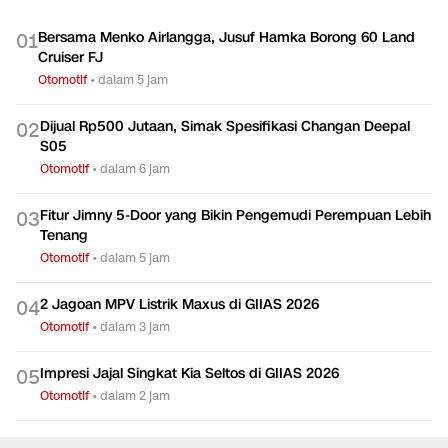
Bersama Menko Airlangga, Jusuf Hamka Borong 60 Land
0
1
Cruiser FJ
Otomotif
•
dalam 5 jam
Dijual Rp500 Jutaan, Simak Spesifikasi Changan Deepal
0
2
S05
Otomotif
•
dalam 6 jam
Fitur Jimny 5-Door yang Bikin Pengemudi Perempuan Lebih
0
3
Tenang
Otomotif
•
dalam 5 jam
2 Jagoan MPV Listrik Maxus di GIIAS 2026
0
4
Otomotif
•
dalam 3 jam
Impresi Jajal Singkat Kia Seltos di GIIAS 2026
0
5
Otomotif
•
dalam 2 jam