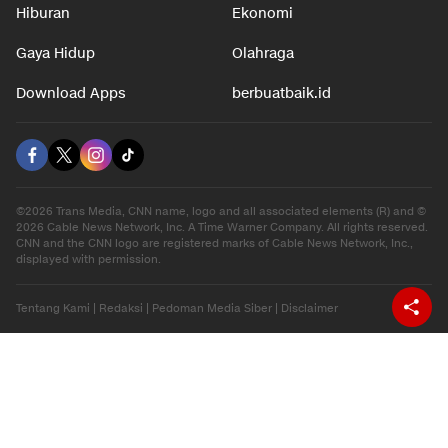
Hiburan
Ekonomi
Gaya Hidup
Olahraga
Download Apps
berbuatbaik.id
©2026 Trans Media, CNN name, logo and all associated elements (R) and ©
2026 Cable News Network, Inc. A Time Warner Company. All rights reserved.
CNN and the CNN logo are registered marks of Cable News Network, Inc.,
displayed with permission.
Tentang Kami
|
Redaksi
|
Pedoman Media Siber
|
Disclaimer