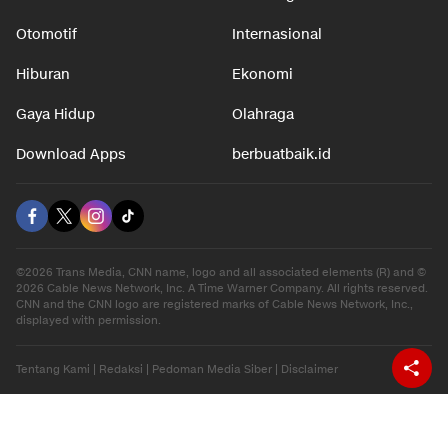
Otomotif
Internasional
Hiburan
Ekonomi
Gaya Hidup
Olahraga
Download Apps
berbuatbaik.id
©2026 Trans Media, CNN name, logo and all associated elements (R) and ©
2026 Cable News Network, Inc. A Time Warner Company. All rights reserved.
CNN and the CNN logo are registered marks of Cable News Network, Inc.,
displayed with permission.
Tentang Kami
|
Redaksi
|
Pedoman Media Siber
|
Disclaimer