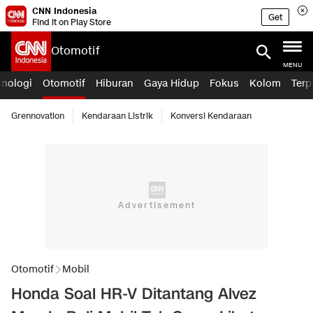
CNN Indonesia
Get
Find it on Play Store
Otomotif
MENU
knologi
Otomotif
Hiburan
Gaya Hidup
Fokus
Kolom
Terp
Grennovation
Kendaraan Listrik
Konversi Kendaraan
Otomotif
Mobil
Honda Soal HR-V Ditantang Alvez