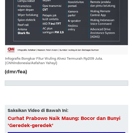
Infografis Bongkar Fitur Wuling Alvez Termurah Rp209 Juta.
(CNNIndonesia/Asfahan Yahsyi)
(dmr/fea)
Saksikan Video di Bawah Ini:
Curhat Prabowo Naik Maung: Bocor dan Bunyi
'Geredek-geredek'