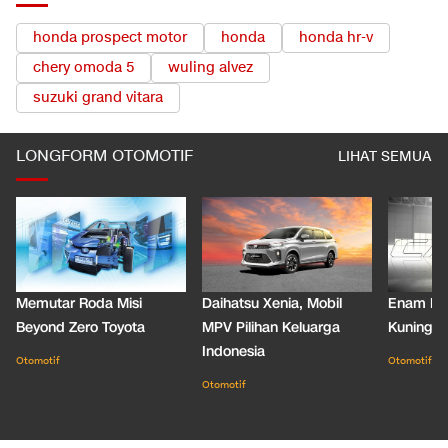
honda prospect motor
honda
honda hr-v
chery omoda 5
wuling alvez
suzuki grand vitara
LONGFORM OTOMOTIF
LIHAT SEMUA
Memutar Roda Misi
Daihatsu Xenia, Mobil
Enam De
Beyond Zero Toyota
MPV Pilihan Keluarga
Kuning C
Indonesia
Otomotif
Otomotif
Otomotif