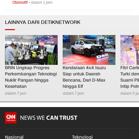
Otomotif
•
dalam 1 jam
LAINNYA DARI DETIKNETWORK
BRIN Ungkap Progres
Kendaraan 4x4 Isuzu
Fitri Car
Perkembangan Teknologi
Siap untuk Daerah
Turki de
Nuklir Pangan hingga
Bencana, Dari D-Max
Suami Pil
Kesehatan
hingga Elf
Intip Pot
dalam 7 jam
dalam 7 jam
dalam 5 j
Nasional
Teknologi