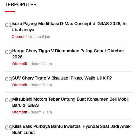
TERPOPULER
Isuzu Pajang Modifikasi D-Max Concept di GIIAS 2026, Ini
0
1
Ubahannya
Otomotif
•
dalam 6 jam
Harga Chery Tiggo V Diumumkan Paling Cepat Oktober
0
2
2026
Otomotif
•
dalam 3 jam
SUV Chery Tiggo V Bisa Jadi Pikap, Wajib Uji KIR?
0
3
Otomotif
•
dalam 5 jam
Mitsubishi Motors Tebar Untung Buat Konsumen Beli Mobil
0
4
Baru di GIIAS
Otomotif
•
dalam 2 jam
Kilas Balik Purbaya Bantu Investasi Hyundai Saat Jadi Anak
0
5
Buah Luhut