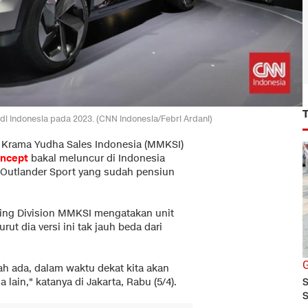
di Indonesia pada 2023. (CNN Indonesia/Febri Ardani)
 Krama Yudha Sales Indonesia (MMKSI)
ncept
bakal meluncur di Indonesia
n Outlander Sport yang sudah pensiun
eting Division MMKSI mengatakan unit
t dia versi ini tak jauh beda dari
G
h ada, dalam waktu dekat kita akan
lain," katanya di Jakarta, Rabu (5/4).
S
S