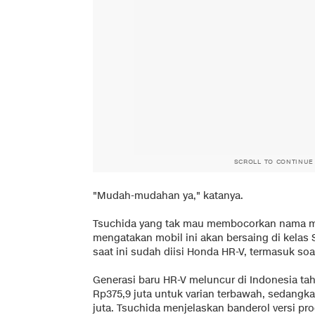
SCROLL TO CONTINUE
"Mudah-mudahan ya," katanya.
Tsuchida yang tak mau membocorkan nama mo
mengatakan mobil ini akan bersaing di kel
saat ini sudah diisi Honda HR-V, termasuk soa
Generasi baru HR-V meluncur di Indonesia tahu
Rp375,9 juta untuk varian terbawah, sedangka
juta. Tsuchida menjelaskan banderol versi p