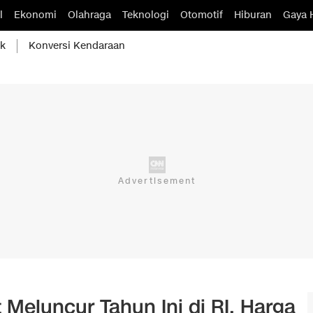
l
Ekonomi
Olahraga
Teknologi
Otomotif
Hiburan
Gaya 
ik
Konversi Kendaraan
Meluncur Tahun Ini di RI, Harga