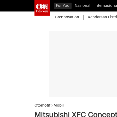
For You
Nasional
Internasiona
Grennovation
Kendaraan Listr
Otomotif
Mobil
Mitsubishi XFC Concept 