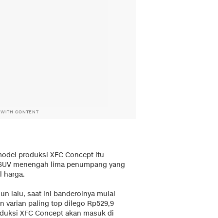
 WITH CONTENT
del produksi XFC Concept itu
as SUV menengah lima penumpang yang
l harga.
n lalu, saat ini banderolnya mulai
n varian paling top dilego Rp529,9
roduksi XFC Concept akan masuk di