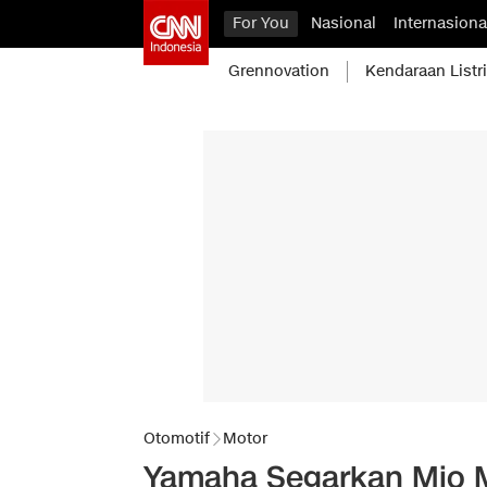
For You
Nasional
Internasiona
Grennovation
Kendaraan Listr
Otomotif
Motor
Yamaha Segarkan Mio M