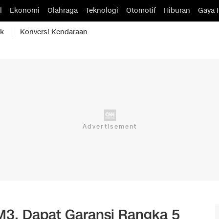
l
Ekonomi
Olahraga
Teknologi
Otomotif
Hiburan
Gaya 
ik
Konversi Kendaraan
3, Dapat Garansi Rangka 5