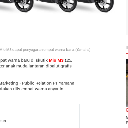
Mio M3 dapat penyegaran empat warna baru. (Yamaha)
pat warna baru di skutik
Mio M3
125.
er anak muda lantaran dibalut grafis
Marketing - Public Relation PT Yamaha
akan rilis empat warna anyar ini
G
M
hun
F