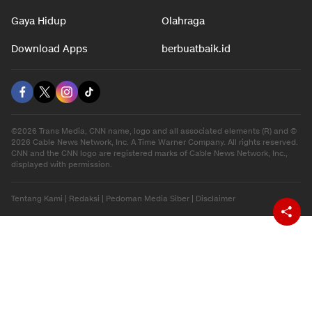
Gaya Hidup
Olahraga
Download Apps
berbuatbaik.id
©2026 Trans Media, CNN name, logo and all associated elements (R) and ©
2026 Cable News Network, Inc. A Time Warner Company. All rights reserved.
CNN and the CNN logo are registered marks of Cable News Network, Inc.,
displayed with permission.
Tentang Kami
|
Redaksi
|
Pedoman Media Siber
|
Disclaimer