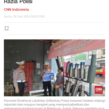
Razia Polisi
CNN Indonesia
Senin, 26 Feb 2024 08:03 WIB
Personel Direktorat Lalulintas (Ditlantas) Polda Sulawesi Selatan datangi
sejumlah toko maupun bengkel yang memperjualbelikan dan
pemasangan knalpot brong di Makassar, Sulsel. Petugas meminta para