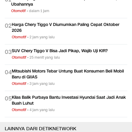
Ubahannya
Otomotif
•
dalam 1 jam
Harga Chery Tiggo V Diumumkan Paling Cepat Oktober
0
2
2026
Otomotif
•
2 jam yang lalu
SUV Chery Tiggo V Bisa Jadi Pikap, Wajib Uji KIR?
0
3
Otomotif
•
25 menit yang lalu
Mitsubishi Motors Tebar Untung Buat Konsumen Beli Mobil
0
4
Baru di GIIAS
Otomotif
•
3 jam yang lalu
Kilas Balik Purbaya Bantu Investasi Hyundai Saat Jadi Anak
0
5
Buah Luhut
Otomotif
•
4 jam yang lalu
LAINNYA DARI DETIKNETWORK