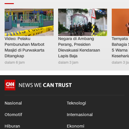
Video: Pelaku
Negara di Ambang
Ternyata
Pembunuhan Marbot
Perang, Presiden
Bahagia 
Masjid di Purwakarta
Dievakuasi Kendaraan
5 Warna 
Ditangkap
Lapis Baja
Kesehari
dalam 6 jam
dalam 3 jam
dalam 3 j
Nasional
Teknologi
Otomotif
Internasional
Hiburan
Ekonomi