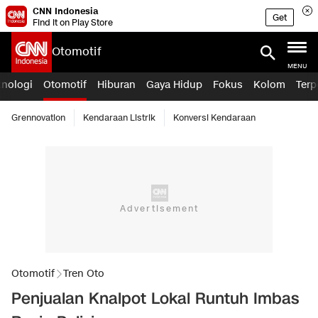
CNN Indonesia
Get
Find it on Play Store
Otomotif
MENU
knologi
Otomotif
Hiburan
Gaya Hidup
Fokus
Kolom
Terp
Grennovation
Kendaraan Listrik
Konversi Kendaraan
Otomotif
Tren Oto
Penjualan Knalpot Lokal Runtuh Imbas