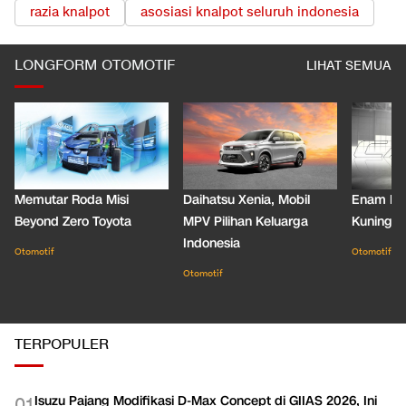
razia knalpot
asosiasi knalpot seluruh indonesia
LONGFORM OTOMOTIF
LIHAT SEMUA
Memutar Roda Misi
Daihatsu Xenia, Mobil
Enam De
Beyond Zero Toyota
MPV Pilihan Keluarga
Kuning C
Indonesia
Otomotif
Otomotif
Otomotif
TERPOPULER
Isuzu Pajang Modifikasi D-Max Concept di GIIAS 2026, Ini
0
1