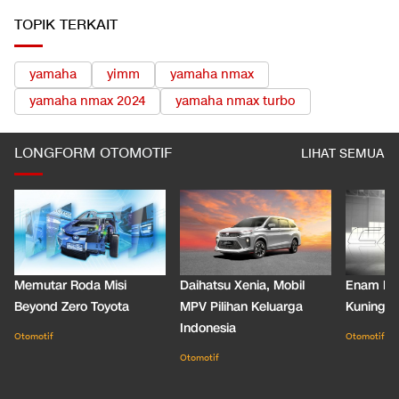
TOPIK TERKAIT
yamaha
yimm
yamaha nmax
yamaha nmax 2024
yamaha nmax turbo
LONGFORM OTOMOTIF
LIHAT SEMUA
Memutar Roda Misi
Daihatsu Xenia, Mobil
Enam De
Beyond Zero Toyota
MPV Pilihan Keluarga
Kuning C
Indonesia
Otomotif
Otomotif
Otomotif