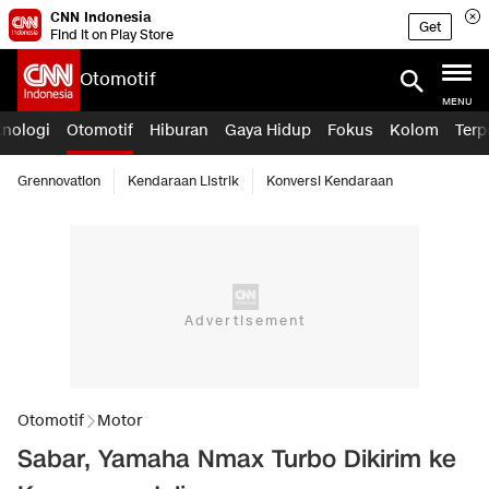
CNN Indonesia
Get
Find it on Play Store
Otomotif
MENU
knologi
Otomotif
Hiburan
Gaya Hidup
Fokus
Kolom
Terp
Grennovation
Kendaraan Listrik
Konversi Kendaraan
Otomotif
Motor
Sabar, Yamaha Nmax Turbo Dikirim ke