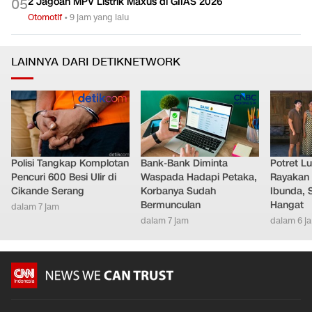
2 Jagoan MPV Listrik Maxus di GIIAS 2026
0
5
Otomotif
•
9 jam yang lalu
LAINNYA DARI DETIKNETWORK
Polisi Tangkap Komplotan
Bank-Bank Diminta
Potret L
Pencuri 600 Besi Ulir di
Waspada Hadapi Petaka,
Rayakan 
Cikande Serang
Korbanya Sudah
Ibunda, 
Bermunculan
Hangat
dalam 7 jam
dalam 7 jam
dalam 6 j