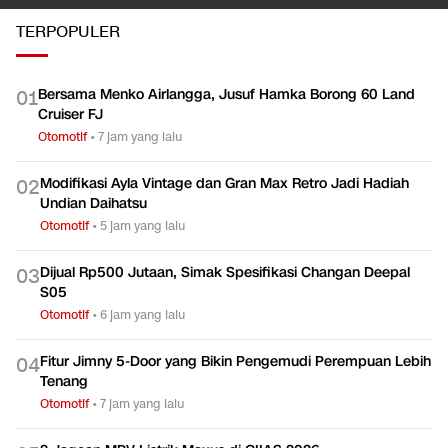
TERPOPULER
Bersama Menko Airlangga, Jusuf Hamka Borong 60 Land
0
1
Cruiser FJ
Otomotif
•
7 jam yang lalu
Modifikasi Ayla Vintage dan Gran Max Retro Jadi Hadiah
0
2
Undian Daihatsu
Otomotif
•
5 jam yang lalu
Dijual Rp500 Jutaan, Simak Spesifikasi Changan Deepal
0
3
S05
Otomotif
•
6 jam yang lalu
Fitur Jimny 5-Door yang Bikin Pengemudi Perempuan Lebih
0
4
Tenang
Otomotif
•
7 jam yang lalu