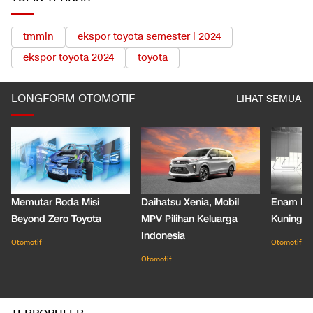
tmmin
ekspor toyota semester i 2024
ekspor toyota 2024
toyota
LONGFORM OTOMOTIF
LIHAT SEMUA
Memutar Roda Misi
Daihatsu Xenia, Mobil
Enam De
Beyond Zero Toyota
MPV Pilihan Keluarga
Kuning C
Indonesia
Otomotif
Otomotif
Otomotif