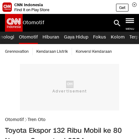
CNN Indonesia
Get
Find it on Play Store
Otomotif
MENU
knologi
Otomotif
Hiburan
Gaya Hidup
Fokus
Kolom
Terp
Grennovation
Kendaraan Listrik
Konversi Kendaraan
Otomotif
Tren Oto
Toyota Ekspor 132 Ribu Mobil ke 80