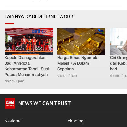
LAINNYA DARI DETIKNETWORK
Kapolri Dianugerahkan
Harga Emas Ngamuk,
Ciri Ora
Jadi Anggota
Melejit 7% Dalam
dari Keb
Kehormatan Tapak Suci
Sepekan
hari
Putera Muhammadiyah
dalam 7 jam
dalam 7 j
dalam 7 jam
Nasional
Teknologi