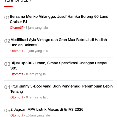
TERPOPULER
Bersama Menko Airlangga, Jusuf Hamka Borong 60 Land
0
1
Cruiser FJ
Otomotif
•
8 jam yang lalu
Modifikasi Ayla Vintage dan Gran Max Retro Jadi Hadiah
0
2
Undian Daihatsu
Otomotif
•
7 jam yang lalu
Dijual Rp500 Jutaan, Simak Spesifikasi Changan Deepal
0
3
S05
Otomotif
•
8 jam yang lalu
Fitur Jimny 5-Door yang Bikin Pengemudi Perempuan Lebih
0
4
Tenang
Otomotif
•
9 jam yang lalu
2 Jagoan MPV Listrik Maxus di GIIAS 2026
0
5
Otomotif
•
10 jam yang lalu