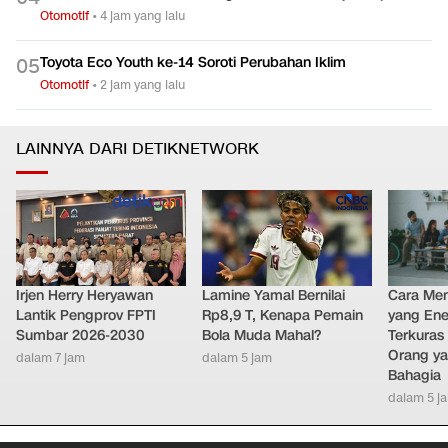
Otomotif
•
4 jam yang lalu
Toyota Eco Youth ke-14 Soroti Perubahan Iklim
0
5
Otomotif
•
2 jam yang lalu
LAINNYA DARI DETIKNETWORK
Irjen Herry Heryawan
Lamine Yamal Bernilai
Cara Men
Lantik Pengprov FPTI
Rp8,9 T, Kenapa Pemain
yang Ene
Sumbar 2026-2030
Bola Muda Mahal?
Terkuras
Orang ya
dalam 7 jam
dalam 5 jam
Bahagia
dalam 5 j