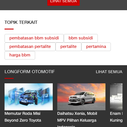
LIHAT SEMUA
TOPIK TERKAIT
pembatasan bbm subsidi
bbm subsidi
pembatasan pertalite
pertalite
pertamina
harga bbm
LONGFORM OTOMOTIF
LIHAT SEMUA
Memutar Roda Misi
Daihatsu Xenia, Mobil
Enam De
Beyond Zero Toyota
MPV Pilihan Keluarga
Kuning C