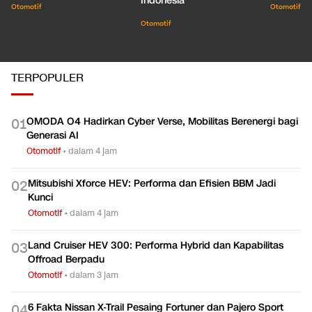
Indonesia
Otomotif
Otomotif
Otomotif
TERPOPULER
OMODA O4 Hadirkan Cyber Verse, Mobilitas Berenergi bagi
0
1
Generasi AI
Otomotif
•
dalam 4 jam
Mitsubishi Xforce HEV: Performa dan Efisien BBM Jadi
0
2
Kunci
Otomotif
•
dalam 4 jam
Land Cruiser HEV 300: Performa Hybrid dan Kapabilitas
0
3
Offroad Berpadu
Otomotif
•
dalam 3 jam
6 Fakta Nissan X-Trail Pesaing Fortuner dan Pajero Sport
0
4