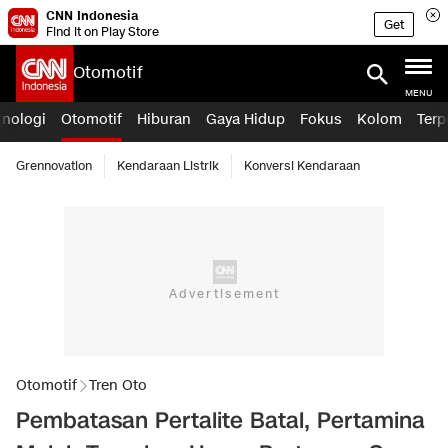
CNN Indonesia
Get
Find it on Play Store
Otomotif
MENU
knologi
Otomotif
Hiburan
Gaya Hidup
Fokus
Kolom
Terp
Grennovation
Kendaraan Listrik
Konversi Kendaraan
Otomotif
Tren Oto
Pembatasan Pertalite Batal, Pertamina