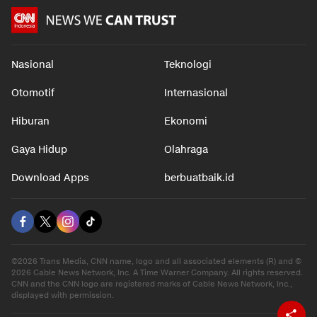
Nasional
Teknologi
Otomotif
Internasional
Hiburan
Ekonomi
Gaya Hidup
Olahraga
Download Apps
berbuatbaik.id
©2026 Trans Media, CNN name, logo and all associated elements (R) and ©
2026 Cable News Network, Inc. A Time Warner Company. All rights reserved.
CNN and the CNN logo are registered marks of Cable News Network, Inc.,
displayed with permission.