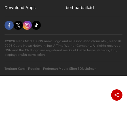
Download Apps
berbuatbaik.id
©2026 Trans Media, CNN name, logo and all associated elements (R) and ©
2026 Cable News Network, Inc. A Time Warner Company. All rights reserved.
CNN and the CNN logo are registered marks of Cable News Network, Inc.,
displayed with permission.
Tentang Kami
|
Redaksi
|
Pedoman Media Siber
|
Disclaimer