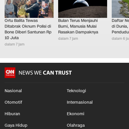
Ortu Balita Tewas
Bulan Terus Menjauhi
Daftar N
Ditabrak Oknum Polisi di
Bumi, Manusia Mulai
di Dunia
Bone Diberi Santunan Rp
Rasakan Dampaknya
Pendudu
10 Juta
dalam 7 jam
dalam 6 j
dalam 7 jam
Nasional
Teknologi
Otomotif
Internasional
Hiburan
Ekonomi
Gaya Hidup
Olahraga