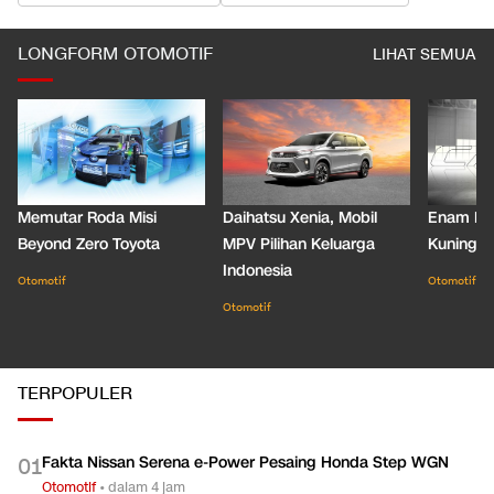
LONGFORM OTOMOTIF
LIHAT SEMUA
Memutar Roda Misi
Daihatsu Xenia, Mobil
Enam De
Beyond Zero Toyota
MPV Pilihan Keluarga
Kuning C
Indonesia
Otomotif
Otomotif
Otomotif
TERPOPULER
Fakta Nissan Serena e-Power Pesaing Honda Step WGN
0
1
Otomotif
•
dalam 4 jam