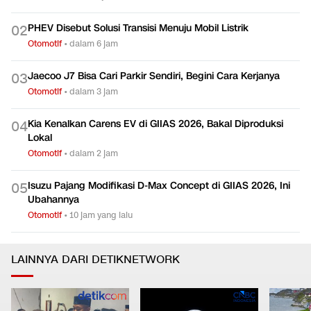
PHEV Disebut Solusi Transisi Menuju Mobil Listrik
0
2
Otomotif
•
dalam 6 jam
Jaecoo J7 Bisa Cari Parkir Sendiri, Begini Cara Kerjanya
0
3
Otomotif
•
dalam 3 jam
Kia Kenalkan Carens EV di GIIAS 2026, Bakal Diproduksi
0
4
Lokal
Otomotif
•
dalam 2 jam
Isuzu Pajang Modifikasi D-Max Concept di GIIAS 2026, Ini
0
5
Ubahannya
Otomotif
•
10 jam yang lalu
LAINNYA DARI DETIKNETWORK