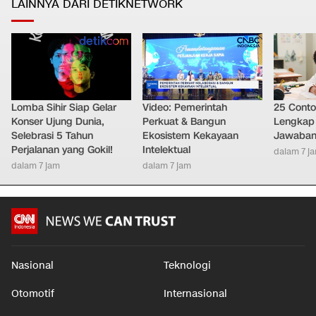
LAINNYA DARI DETIKNETWORK
Lomba Sihir Siap Gelar
Video: Pemerintah
25 Conto
Konser Ujung Dunia,
Perkuat & Bangun
Lengkap 
Selebrasi 5 Tahun
Ekosistem Kekayaan
Jawaban
Perjalanan yang Gokil!
Intelektual
dalam 7 j
dalam 7 jam
dalam 7 jam
Nasional
Teknologi
Otomotif
Internasional