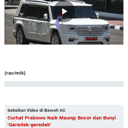
(rac/mik)
Saksikan Video di Bawah Ini:
Curhat Prabowo Naik Maung: Bocor dan Bunyi
'Geredek-geredek'