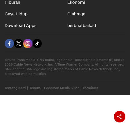
Hiburan
Ekonomi
Gaya Hidup
Olahraga
Download Apps
berbuatbaik.id
©2026 Trans Media, CNN name, logo and all associated elements (R) and ©
2026 Cable News Network, Inc. A Time Warner Company. All rights reserved.
CNN and the CNN logo are registered marks of Cable News Network, Inc.,
displayed with permission.
Tentang Kami
|
Redaksi
|
Pedoman Media Siber
|
Disclaimer