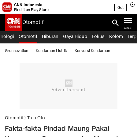
CNN Indonesia
Get
Find it on Play Store
Otomotif
MENU
knologi
Otomotif
Hiburan
Gaya Hidup
Fokus
Kolom
Terp
Grennovation
Kendaraan Listrik
Konversi Kendaraan
Otomotif
Tren Oto
Fakta-fakta Pindad Maung Pakai