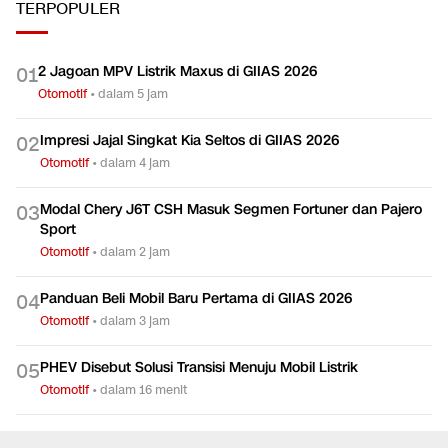
TERPOPULER
2 Jagoan MPV Listrik Maxus di GIIAS 2026
0
1
Otomotif
•
dalam 5 jam
Impresi Jajal Singkat Kia Seltos di GIIAS 2026
0
2
Otomotif
•
dalam 4 jam
Modal Chery J6T CSH Masuk Segmen Fortuner dan Pajero
0
3
Sport
Otomotif
•
dalam 2 jam
Panduan Beli Mobil Baru Pertama di GIIAS 2026
0
4
Otomotif
•
dalam 3 jam
PHEV Disebut Solusi Transisi Menuju Mobil Listrik
0
5
Otomotif
•
dalam 16 menit