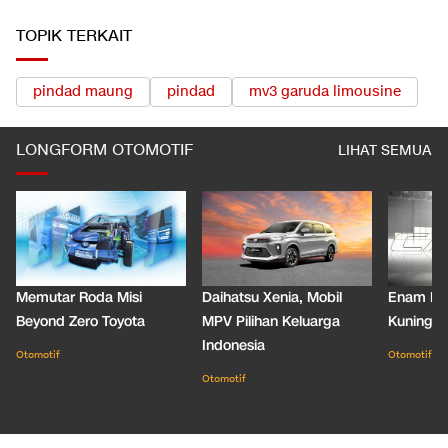
TOPIK TERKAIT
pindad maung
pindad
mv3 garuda limousine
LONGFORM OTOMOTIF
LIHAT SEMUA
Memutar Roda Misi
Daihatsu Xenia, Mobil
Enam De
Beyond Zero Toyota
MPV Pilihan Keluarga
Kuning C
Indonesia
Otomotif
Otomotif
Otomotif