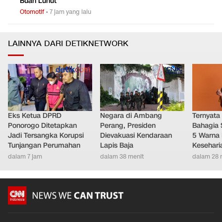
Buah Luhut
Otomotif
•
7 jam yang lalu
LAINNYA DARI DETIKNETWORK
Eks Ketua DPRD
Negara di Ambang
Ternyata
Ponorogo Ditetapkan
Perang, Presiden
Bahagia 
Jadi Tersangka Korupsi
Dievakuasi Kendaraan
5 Warna 
Tunjangan Perumahan
Lapis Baja
Kesehari
dalam 7 jam
dalam 38 menit
dalam 28 