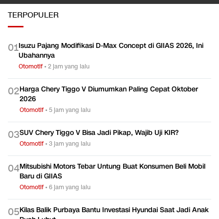
TERPOPULER
Isuzu Pajang Modifikasi D-Max Concept di GIIAS 2026, Ini
0
1
Ubahannya
Otomotif
•
2 jam yang lalu
Harga Chery Tiggo V Diumumkan Paling Cepat Oktober
0
2
2026
Otomotif
•
5 jam yang lalu
SUV Chery Tiggo V Bisa Jadi Pikap, Wajib Uji KIR?
0
3
Otomotif
•
3 jam yang lalu
Mitsubishi Motors Tebar Untung Buat Konsumen Beli Mobil
0
4
Baru di GIIAS
Otomotif
•
6 jam yang lalu
Kilas Balik Purbaya Bantu Investasi Hyundai Saat Jadi Anak
0
5