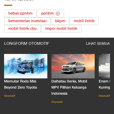
bebas ppnbm
ppnbm
kementerian investasi
bkpm
mobil listrik
mobil listrik cbu
impor mobil listrik
LONGFORM OTOMOTIF
LIHAT SEMUA
Memutar Roda Misi
Daihatsu Xenia, Mobil
Enam De
Beyond Zero Toyota
MPV Pilihan Keluarga
Kuning C
Indonesia
Otomotif
Otomotif
Otomotif