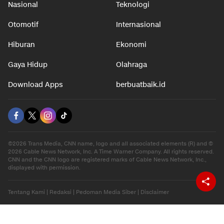
Nasional
Teknologi
Otomotif
Internasional
Hiburan
Ekonomi
Gaya Hidup
Olahraga
Download Apps
berbuatbaik.id
©2026 Trans Media, CNN name, logo and all associated elements (R) and ©
2026 Cable News Network, Inc. A Time Warner Company. All rights reserved.
CNN and the CNN logo are registered marks of Cable News Network, Inc.,
displayed with permission.
Tentang Kami
|
Redaksi
|
Pedoman Media Siber
|
Disclaimer