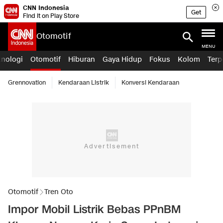
CNN Indonesia
Get
Find it on Play Store
Otomotif
MENU
knologi
Otomotif
Hiburan
Gaya Hidup
Fokus
Kolom
Terp
Grennovation
Kendaraan Listrik
Konversi Kendaraan
Otomotif
Tren Oto
Impor Mobil Listrik Bebas PPnBM