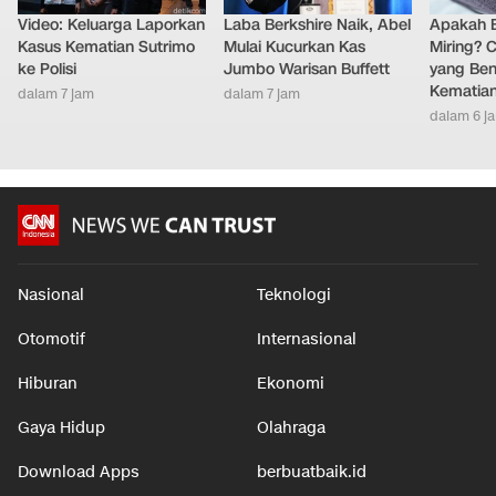
Video: Keluarga Laporkan
Laba Berkshire Naik, Abel
Apakah B
Kasus Kematian Sutrimo
Mulai Kucurkan Kas
Miring? C
ke Polisi
Jumbo Warisan Buffett
yang Ben
Kematia
dalam 7 jam
dalam 7 jam
dalam 6 j
Nasional
Teknologi
Otomotif
Internasional
Hiburan
Ekonomi
Gaya Hidup
Olahraga
Download Apps
berbuatbaik.id