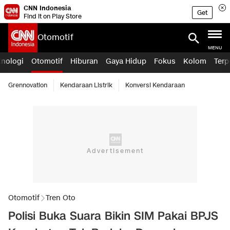
CNN Indonesia
Get
Find it on Play Store
Otomotif
MENU
knologi
Otomotif
Hiburan
Gaya Hidup
Fokus
Kolom
Terp
Grennovation
Kendaraan Listrik
Konversi Kendaraan
Otomotif
Tren Oto
Polisi Buka Suara Bikin SIM Pakai BPJS