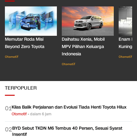
Memutar Roda Misi
Daihatsu Xenia, Mobil
Enam De
Beyond Zero Toyota
MPV Pilihan Keluarga
Kuning C
Indonesia
Otomotif
Otomotif
Otomotif
TERPOPULER
Kilas Balik Perjalanan dan Evolusi Tiada Henti Toyota Hilux
0
1
Otomotif
•
dalam 6 jam
BYD Sebut TKDN M6 Tembus 40 Persen, Sesuai Syarat
0
2
Insentif