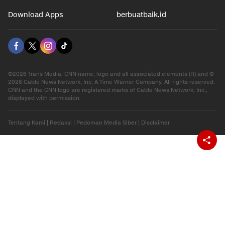
Download Apps
berbuatbaik.id
©2026 Trans Media, CNN name, logo and all associated elements (R) and ©
2026 Cable News Network, Inc. A Time Warner Company. All rights reserved.
CNN and the CNN logo are registered marks of Cable News Network, Inc.,
displayed with permission.
Tentang Kami
|
Redaksi
|
Pedoman Media Siber
|
Disclaimer