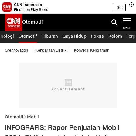
CNN Indonesia
Get
Find it on Play Store
Otomotif
MENU
knologi
Otomotif
Hiburan
Gaya Hidup
Fokus
Kolom
Terp
Grennovation
Kendaraan Listrik
Konversi Kendaraan
Otomotif
Mobil
INFOGRAFIS: Rapor Penjualan Mobil