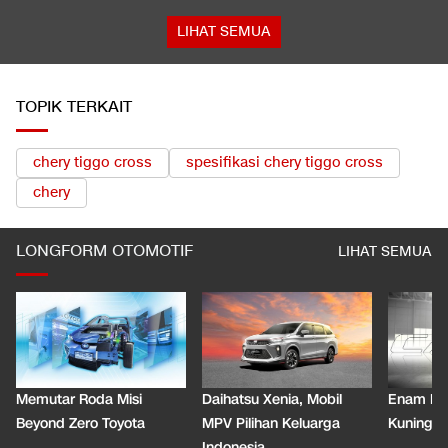
LIHAT SEMUA
TOPIK TERKAIT
chery tiggo cross
spesifikasi chery tiggo cross
chery
LONGFORM OTOMOTIF
LIHAT SEMUA
Memutar Roda Misi
Daihatsu Xenia, Mobil
Enam De
Beyond Zero Toyota
MPV Pilihan Keluarga
Kuning C
Indonesia