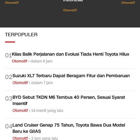
Otomotif
Otomotif
Otomotif
TERPOPULER
Kilas Balik Perjalanan dan Evolusi Tiada Henti Toyota Hilux
0
1
Otomotif
•
dalam 6 jam
Suzuki XL7 Terbaru Dapat Beragam Fitur dan Pembaruan
0
2
Otomotif
•
dalam 7 jam
BYD Sebut TKDN M6 Tembus 40 Persen, Sesuai Syarat
0
3
Insentif
Otomotif
•
14 menit yang lalu
Land Cruiser Genap 75 Tahun, Toyota Bawa Dua Model
0
4
Baru ke GIIAS
Otomotif
•
2 jam yang lalu