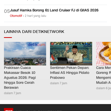
Jusuf Hamka Borong 61 Land Cruiser FJ di GIIAS 2026
0
5
Otomotif
•
2 hari yang lalu
LAINNYA DARI DETIKNETWORK
Prakiraan Cuaca
Sentimen Pekan Depan:
Cara Me
Makassar Besok 10
Inflasi AS Hingga Pidato
Goreng 
Agustus 2026: Pagi
Prabowo
Mengemb
hingga Sore Cerah
Mudah An
dalam 7 jam
Berawan
dalam 6 j
dalam 7 jam