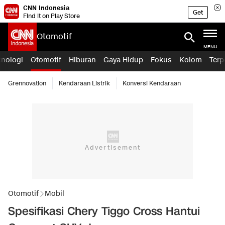
CNN Indonesia
Get
Find it on Play Store
Otomotif
MENU
knologi
Otomotif
Hiburan
Gaya Hidup
Fokus
Kolom
Terp
Grennovation
Kendaraan Listrik
Konversi Kendaraan
Otomotif
Mobil
Spesifikasi Chery Tiggo Cross Hantui