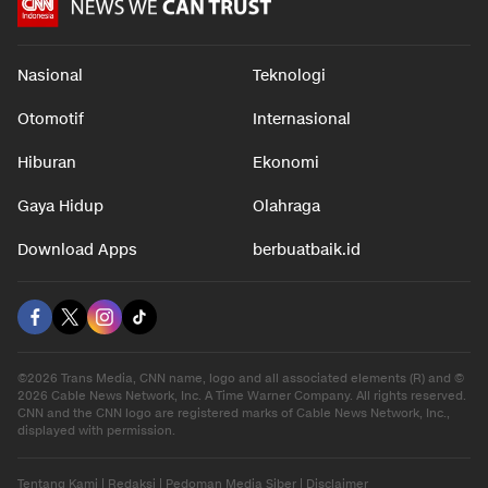
Nasional
Teknologi
Otomotif
Internasional
Hiburan
Ekonomi
Gaya Hidup
Olahraga
Download Apps
berbuatbaik.id
©2026 Trans Media, CNN name, logo and all associated elements (R) and ©
2026 Cable News Network, Inc. A Time Warner Company. All rights reserved.
CNN and the CNN logo are registered marks of Cable News Network, Inc.,
displayed with permission.
Tentang Kami
|
Redaksi
|
Pedoman Media Siber
|
Disclaimer