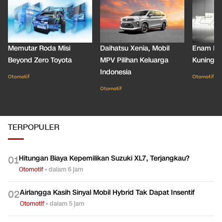
Memutar Roda Misi
Daihatsu Xenia, Mobil
Enam De
Beyond Zero Toyota
MPV Pilihan Keluarga
Kuning C
Indonesia
Otomotif
Otomotif
Otomotif
TERPOPULER
Hitungan Biaya Kepemilikan Suzuki XL7, Terjangkau?
0
1
Otomotif
•
dalam 6 jam
Airlangga Kasih Sinyal Mobil Hybrid Tak Dapat Insentif
0
2
Otomotif
•
dalam 5 jam