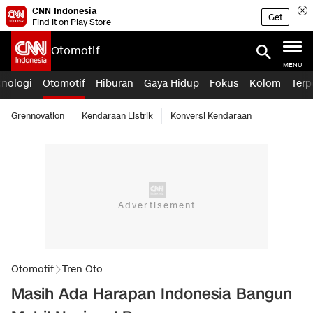
CNN Indonesia
Get
Find it on Play Store
Otomotif
MENU
knologi
Otomotif
Hiburan
Gaya Hidup
Fokus
Kolom
Terp
Grennovation
Kendaraan Listrik
Konversi Kendaraan
Otomotif
Tren Oto
Masih Ada Harapan Indonesia Bangun