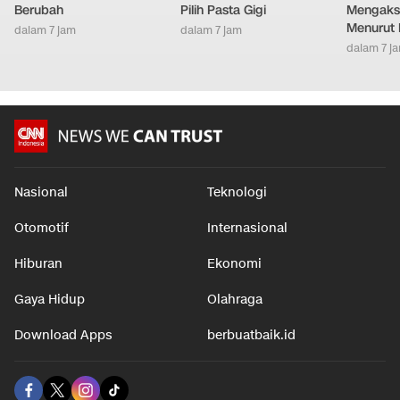
Berubah
Pilih Pasta Gigi
Mengakse
Menurut 
dalam 7 jam
dalam 7 jam
dalam 7 j
Nasional
Teknologi
Otomotif
Internasional
Hiburan
Ekonomi
Gaya Hidup
Olahraga
Download Apps
berbuatbaik.id