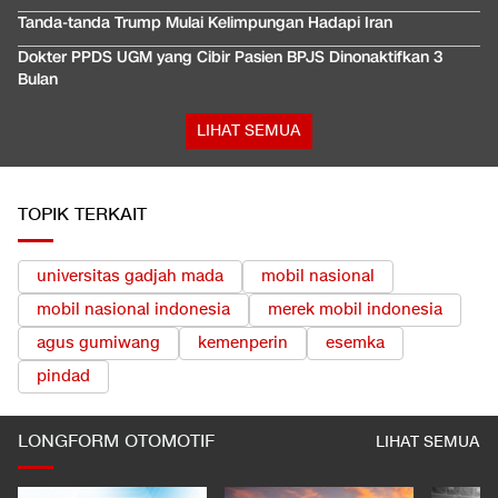
Tanda-tanda Trump Mulai Kelimpungan Hadapi Iran
Dokter PPDS UGM yang Cibir Pasien BPJS Dinonaktifkan 3
Bulan
LIHAT SEMUA
TOPIK TERKAIT
universitas gadjah mada
mobil nasional
mobil nasional indonesia
merek mobil indonesia
agus gumiwang
kemenperin
esemka
pindad
LONGFORM OTOMOTIF
LIHAT SEMUA