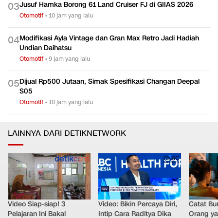
Jusuf Hamka Borong 61 Land Cruiser FJ di GIIAS 2026
0
3
Otomotif
•
10 jam yang lalu
Modifikasi Ayla Vintage dan Gran Max Retro Jadi Hadiah
0
4
Undian Daihatsu
Otomotif
•
9 jam yang lalu
Dijual Rp500 Jutaan, Simak Spesifikasi Changan Deepal
0
5
S05
Otomotif
•
10 jam yang lalu
LAINNYA DARI DETIKNETWORK
Video Siap-siap! 3
Video: Bikin Percaya Diri,
Catat Bun
Pelajaran Ini Bakal
Intip Cara Raditya Dika
Orang y