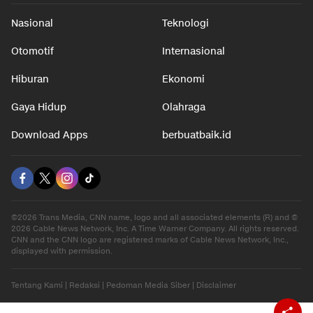
Nasional
Teknologi
Otomotif
Internasional
Hiburan
Ekonomi
Gaya Hidup
Olahraga
Download Apps
berbuatbaik.id
©2026 Trans Media, CNN name, logo and all associated elements (R) and ©
2026 Cable News Network, Inc. A Time Warner Company. All rights reserved.
CNN and the CNN logo are registered marks of Cable News Network, Inc.,
displayed with permission.
Tentang Kami
|
Redaksi
|
Pedoman Media Siber
|
Disclaimer