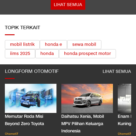
LIHAT SEMUA
TOPIK TERKAIT
mobil listrik
honda e
sewa mobil
iims 2025
honda
honda prospect motor
LONGFORM OTOMOTIF
LIHAT SEMUA
Memutar Roda Misi
Daihatsu Xenia, Mobil
Enam De
Beyond Zero Toyota
MPV Pilihan Keluarga
Kuning C
Indonesia
Otomotif
Otomotif