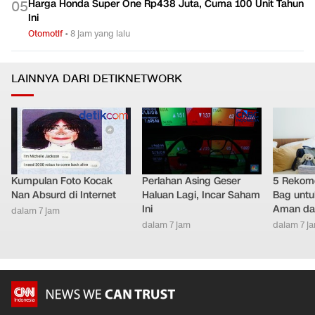
Harga Honda Super One Rp438 Juta, Cuma 100 Unit Tahun
0
5
Ini
Otomotif
•
8 jam yang lalu
LAINNYA DARI DETIKNETWORK
Kumpulan Foto Kocak
Perlahan Asing Geser
5 Rekome
Nan Absurd di Internet
Haluan Lagi, Incar Saham
Bag untu
Ini
Aman da
dalam 7 jam
dalam 7 jam
dalam 7 j