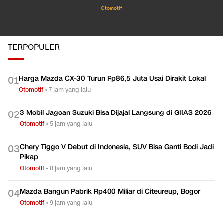
Otomotif
TERPOPULER
Harga Mazda CX-30 Turun Rp86,5 Juta Usai Dirakit Lokal
0
1
Otomotif
•
7 jam yang lalu
3 Mobil Jagoan Suzuki Bisa Dijajal Langsung di GIIAS 2026
0
2
Otomotif
•
5 jam yang lalu
Chery Tiggo V Debut di Indonesia, SUV Bisa Ganti Bodi Jadi
0
3
Pikap
Otomotif
•
8 jam yang lalu
Mazda Bangun Pabrik Rp400 Miliar di Citeureup, Bogor
0
4
Otomotif
•
9 jam yang lalu