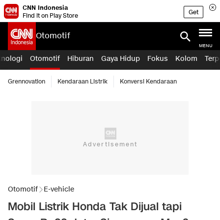
CNN Indonesia
Get
Find it on Play Store
Otomotif
MENU
knologi
Otomotif
Hiburan
Gaya Hidup
Fokus
Kolom
Terp
Grennovation
Kendaraan Listrik
Konversi Kendaraan
Otomotif
E-vehicle
Mobil Listrik Honda Tak Dijual tapi