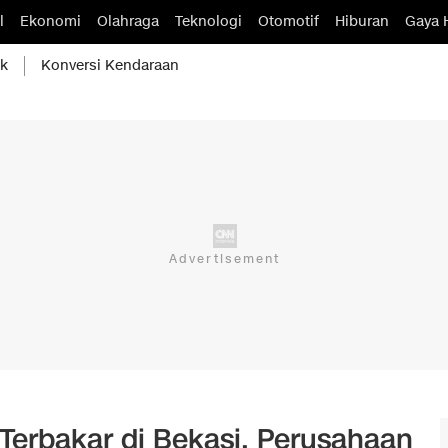
l
Ekonomi
Olahraga
Teknologi
Otomotif
Hiburan
Gaya 
ik
Konversi Kendaraan
erbakar di Bekasi, Perusahaan