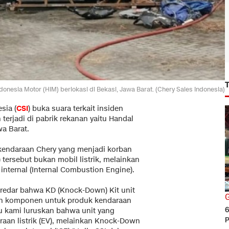
donesia Motor (HIM) berlokasi di Bekasi, Jawa Barat. (Chery Sales Indonesia)
sia (
CSI
) buka suara terkait insiden
erjadi di pabrik rekanan yaitu Handal
wa Barat.
a kendaraan Chery yang menjadi korban
tersebut bukan mobil listrik, melainkan
ternal (Internal Combustion Engine).
eredar bahwa KD (Knock-Down) Kit unit
G
lah komponen untuk produk kendaraan
6
lu kami luruskan bahwa unit yang
P
raan listrik (EV), melainkan Knock-Down