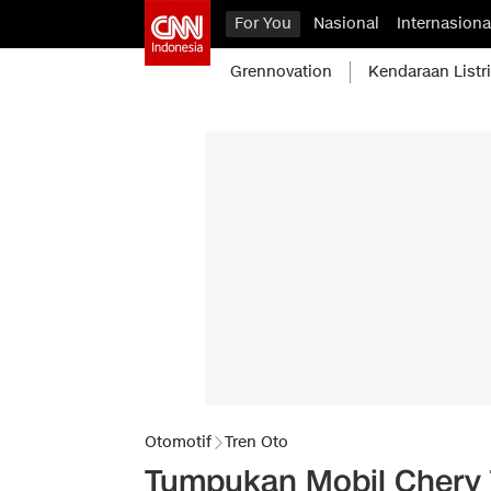
For You
Nasional
Internasiona
Grennovation
Kendaraan Listr
Otomotif
Tren Oto
Tumpukan Mobil Chery T