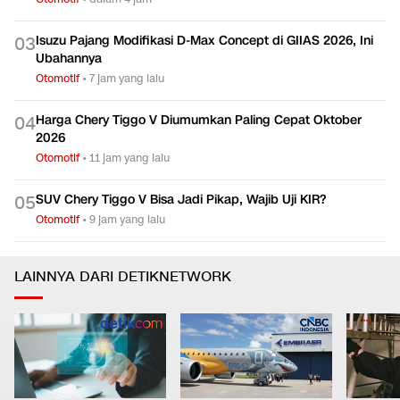
Isuzu Pajang Modifikasi D-Max Concept di GIIAS 2026, Ini
0
3
Ubahannya
Otomotif
•
7 jam yang lalu
Harga Chery Tiggo V Diumumkan Paling Cepat Oktober
0
4
2026
Otomotif
•
11 jam yang lalu
SUV Chery Tiggo V Bisa Jadi Pikap, Wajib Uji KIR?
0
5
Otomotif
•
9 jam yang lalu
LAINNYA DARI DETIKNETWORK