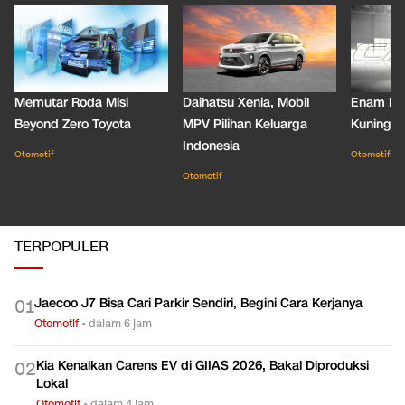
Memutar Roda Misi
Daihatsu Xenia, Mobil
Enam De
Beyond Zero Toyota
MPV Pilihan Keluarga
Kuning C
Indonesia
Otomotif
Otomotif
Otomotif
TERPOPULER
Jaecoo J7 Bisa Cari Parkir Sendiri, Begini Cara Kerjanya
0
1
Otomotif
•
dalam 6 jam
Kia Kenalkan Carens EV di GIIAS 2026, Bakal Diproduksi
0
2
Lokal
Otomotif
•
dalam 4 jam