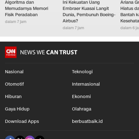
Algoritma dan
Ini Kekuatan Uang
Ariana G
Memudarnya Memori
Embraer Kuasai Langit
Hiatus da
Fisik Peradaban
Dunia, Pembunuh Boeing-
Bantah k
Airbus?
Kesehat
dalam 7 jam
dalam 7 jam
dalam 6 j
Nasional
Teknologi
Otomotif
Internasional
Hiburan
Ekonomi
Gaya Hidup
Olahraga
Download Apps
berbuatbaik.id