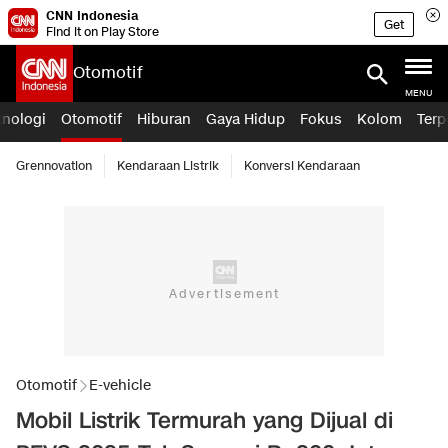
CNN Indonesia
Get
Find it on Play Store
Otomotif
MENU
knologi
Otomotif
Hiburan
Gaya Hidup
Fokus
Kolom
Terp
Grennovation
Kendaraan Listrik
Konversi Kendaraan
Otomotif
E-vehicle
Mobil Listrik Termurah yang Dijual di