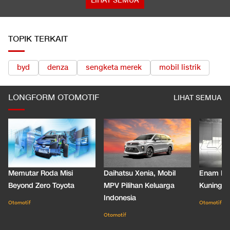
LIHAT SEMUA
TOPIK TERKAIT
byd
denza
sengketa merek
mobil listrik
LONGFORM OTOMOTIF
LIHAT SEMUA
Memutar Roda Misi
Daihatsu Xenia, Mobil
Enam De
Beyond Zero Toyota
MPV Pilihan Keluarga
Kuning C
Indonesia
Otomotif
Otomotif
Otomotif