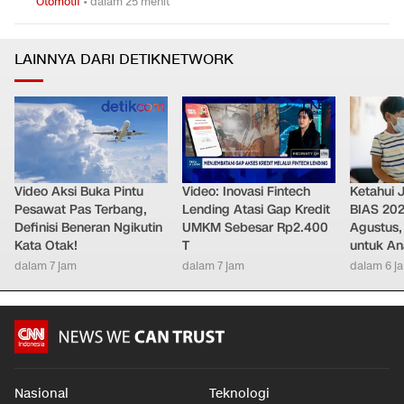
Otomotif
•
dalam 25 menit
LAINNYA DARI DETIKNETWORK
Video Aksi Buka Pintu
Video: Inovasi Fintech
Ketahui J
Pesawat Pas Terbang,
Lending Atasi Gap Kredit
BIAS 202
Definisi Beneran Ngikutin
UMKM Sebesar Rp2.400
Agustus,
Kata Otak!
T
untuk Ana
dalam 7 jam
dalam 7 jam
dalam 6 j
Nasional
Teknologi