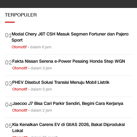
TERPOPULER
Modal Chery J6T CSH Masuk Segmen Fortuner dan Pajero
0
1
Sport
Otomotif
•
dalam 6 jam
Fakta Nissan Serena e-Power Pesaing Honda Step WGN
0
2
Otomotif
•
dalam 3 jam
PHEV Disebut Solusi Transisi Menuju Mobil Listrik
0
3
Otomotif
•
dalam 5 jam
Jaecoo J7 Bisa Cari Parkir Sendiri, Begini Cara Kerjanya
0
4
Otomotif
•
dalam 2 jam
Kia Kenalkan Carens EV di GIIAS 2026, Bakal Diproduksi
0
5
Lokal