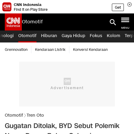
CNN Indonesia
Get
Find it on Play Store
Otomotif
MENU
knologi
Otomotif
Hiburan
Gaya Hidup
Fokus
Kolom
Terp
Grennovation
Kendaraan Listrik
Konversi Kendaraan
Otomotif
Tren Oto
Gugatan Ditolak, BYD Sebut Polemik