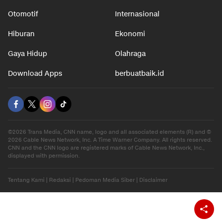
Otomotif
Internasional
Hiburan
Ekonomi
Gaya Hidup
Olahraga
Download Apps
berbuatbaik.id
©2026 Trans Media, CNN name, logo and all associated elements (R) and ©
2026 Cable News Network, Inc. A Time Warner Company. All rights reserved.
CNN and the CNN logo are registered marks of Cable News Network, Inc.,
displayed with permission.
Tentang Kami
|
Redaksi
|
Pedoman Media Siber
|
Disclaimer