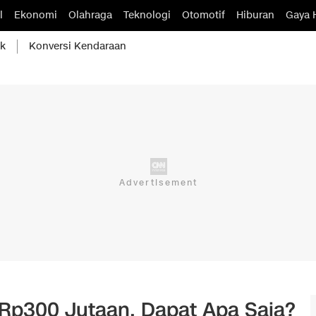
l
Ekonomi
Olahraga
Teknologi
Otomotif
Hiburan
Gaya 
ik
Konversi Kendaraan
 Rp300 Jutaan, Dapat Apa Saja?