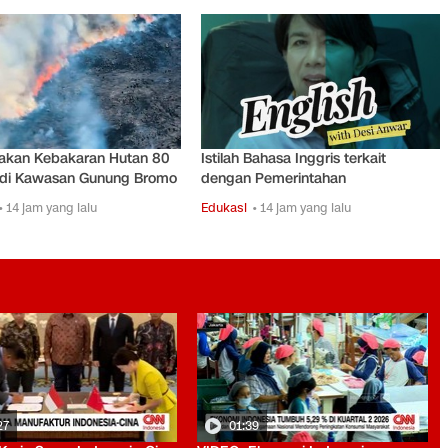
kan Kebakaran Hutan 80
Istilah Bahasa Inggris terkait
 di Kawasan Gunung Bromo
dengan Pemerintahan
• 14 jam yang lalu
Edukasi
• 14 jam yang lalu
27
01:39