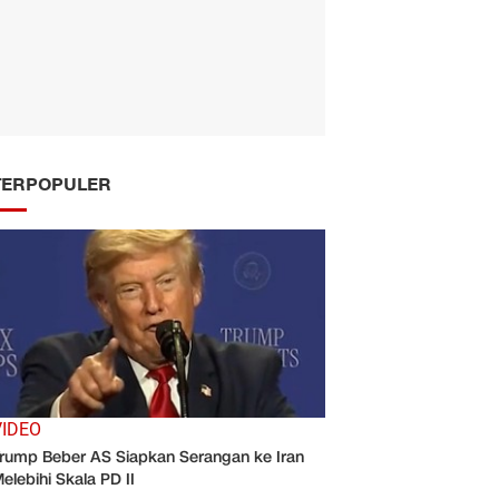
TERPOPULER
VIDEO
rump Beber AS Siapkan Serangan ke Iran
elebihi Skala PD II