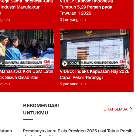
Kerja Sama Indonesia-Cina
VIDEO: Ekonomi Indonesia
 Industri Manufaktur
Tumbuh 5,29 Persen pada
l
Triwulan II 2026
g lalu
3 jam yang lalu
08
02:28
Mahasiswa KKN UGM Latih
VIDEO: Indeks Kepuasan Haji 2026
k Siswa Disabilitas
Capai Rekor Tertinggi
g lalu
5 jam yang lalu
REKOMENDASI
LIHAT SEMUA
UNTUKMU
Jutaan
Persebaya Juara Piala Presiden 2026 usai Tekuk Persib