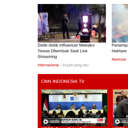
Detik-detik Influencer Meksiko
Penampa
Tewas Ditembak Saat Live
Hektare
Streaming
Nasional
Internasional
• 14 jam yang lalu
CNN INDONESIA TV
03:05
03: