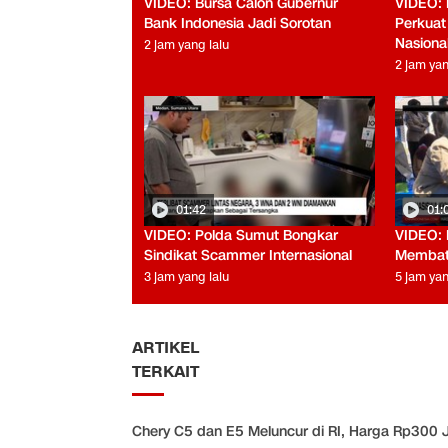
VIDEO: Bursa Calon Gubernur
VIDEO: 
Bank Indonesia Jadi Sorotan
Perkuat
Nasiona
2 jam yang lalu
2 jam yan
01:42
01:
VIDEO: Polda Sumut Bongkar
VIDEO: 
Sindikat Scammer Internasional
Membati
3 jam yang lalu
5 jam yan
ARTIKEL
TERKAIT
Chery C5 dan E5 Meluncur di RI, Harga Rp300 