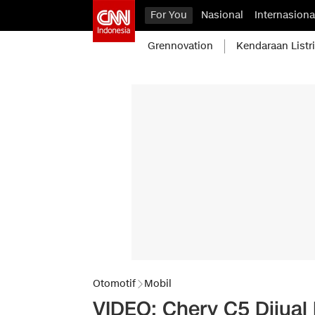
For You
Nasional
Internasiona
Grennovation
Kendaraan Listr
Otomotif
Mobil
VIDEO: Chery C5 Dijual