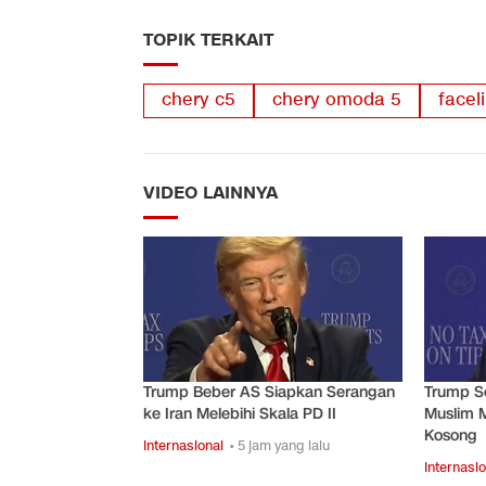
TOPIK TERKAIT
chery c5
chery omoda 5
facel
VIDEO LAINNYA
Trump Beber AS Siapkan Serangan
Trump S
ke Iran Melebihi Skala PD II
Muslim 
Kosong
Internasional
• 5 jam yang lalu
Internasio