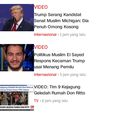
VIDEO
Trump Serang Kandidat
Senat Muslim Michigan: Dia
Penuh Omong Kosong
Internasional
•
1 jam yang lalu
VIDEO
Politikus Muslim El Sayed
Respons Kecaman Trump
usai Menang Pemilu
Internasional
•
5 jam yang lalu
VIDEO: Tim 9 Kejagung
Geledah Rumah Don Ritto
TV
•
6 jam yang lalu