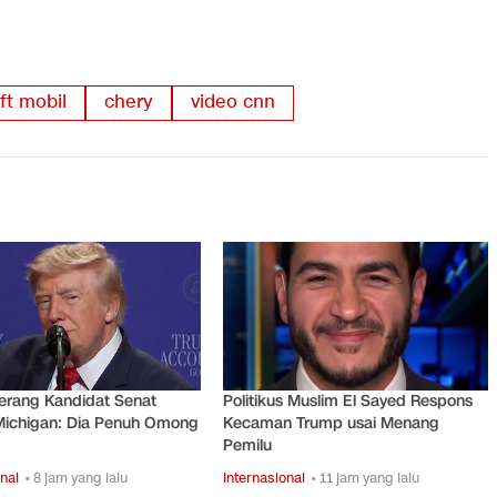
ift mobil
chery
video cnn
erang Kandidat Senat
Politikus Muslim El Sayed Respons
Michigan: Dia Penuh Omong
Kecaman Trump usai Menang
Pemilu
nal
• 8 jam yang lalu
Internasional
• 11 jam yang lalu