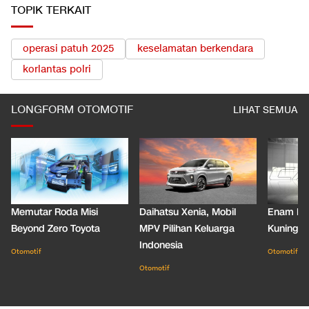
TOPIK TERKAIT
operasi patuh 2025
keselamatan berkendara
korlantas polri
LONGFORM OTOMOTIF
LIHAT SEMUA
Memutar Roda Misi
Daihatsu Xenia, Mobil
Enam De
Beyond Zero Toyota
MPV Pilihan Keluarga
Kuning C
Indonesia
Otomotif
Otomotif
Otomotif