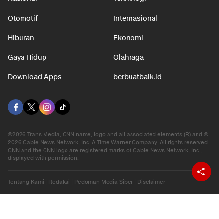
Otomotif
Internasional
Hiburan
Ekonomi
Gaya Hidup
Olahraga
Download Apps
berbuatbaik.id
©2026 Trans Media, CNN name, logo and all associated elements (R) and ©
2026 Cable News Network, Inc. A Time Warner Company. All rights reserved.
CNN and the CNN logo are registered marks of Cable News Network, Inc.,
displayed with permission.
Tentang Kami
|
Redaksi
|
Pedoman Media Siber
|
Disclaimer