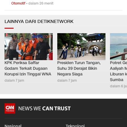
Otomotif
•
dalam 26 menit
LAINNYA DARI DETIKNETWORK
KPK Periksa Saffar
Presiden Turun Tangan,
Potret G
Godam Terkait Dugaan
Suhu 39 Derajat Bikin
Aaliyah 
Korupsi Izin Tinggal WNA
Negara Siaga
Liburan k
Sumba
dalam 7 jam
dalam 7 jam
dalam 6 j
Nasional
Teknologi