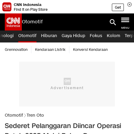
CNN Indonesia
Get
Find it on Play Store
Otomotif
MENU
knologi
Otomotif
Hiburan
Gaya Hidup
Fokus
Kolom
Terp
Grennovation
Kendaraan Listrik
Konversi Kendaraan
Otomotif
Tren Oto
Sederet Pelanggaran Diincar Operasi