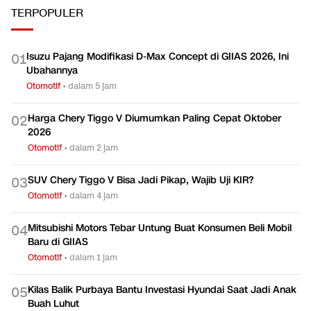
TERPOPULER
Isuzu Pajang Modifikasi D-Max Concept di GIIAS 2026, Ini
0
1
Ubahannya
Otomotif
•
dalam 5 jam
Harga Chery Tiggo V Diumumkan Paling Cepat Oktober
0
2
2026
Otomotif
•
dalam 2 jam
SUV Chery Tiggo V Bisa Jadi Pikap, Wajib Uji KIR?
0
3
Otomotif
•
dalam 4 jam
Mitsubishi Motors Tebar Untung Buat Konsumen Beli Mobil
0
4
Baru di GIIAS
Otomotif
•
dalam 1 jam
Kilas Balik Purbaya Bantu Investasi Hyundai Saat Jadi Anak
0
5
Buah Luhut