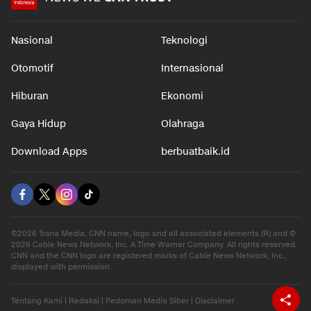
Nasional
Teknologi
Otomotif
Internasional
Hiburan
Ekonomi
Gaya Hidup
Olahraga
Download Apps
berbuatbaik.id
©2026 Trans Media, CNN name, logo and all associated elements (R) and ©
2026 Cable News Network, Inc. A Time Warner Company. All rights reserved.
CNN and the CNN logo are registered marks of Cable News Network, Inc.,
displayed with permission.
Tentang Kami
|
Redaksi
|
Pedoman Media Siber
|
Disclaimer