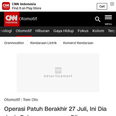
CNN Indonesia
Get
Find it on Play Store
Otomotif
MENU
knologi
Otomotif
Hiburan
Gaya Hidup
Fokus
Kolom
Terp
Grennovation
Kendaraan Listrik
Konversi Kendaraan
Otomotif
Tren Oto
Operasi Patuh Berakhir 27 Juli, Ini Dia