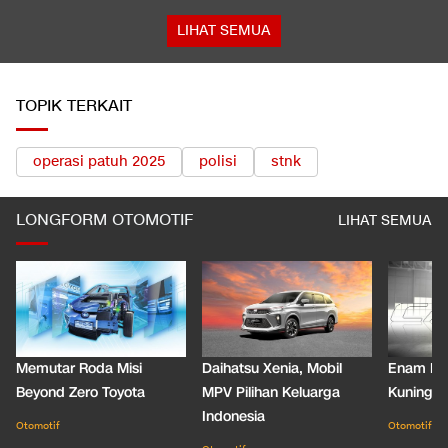
LIHAT SEMUA
TOPIK TERKAIT
operasi patuh 2025
polisi
stnk
LONGFORM OTOMOTIF
LIHAT SEMUA
Memutar Roda Misi
Daihatsu Xenia, Mobil
Enam De
Beyond Zero Toyota
MPV Pilihan Keluarga
Kuning C
Indonesia
Otomotif
Otomotif