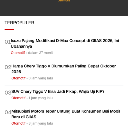
Otomotif
TERPOPULER
Isuzu Pajang Modifikasi D-Max Concept di GIIAS 2026, Ini
0
1
Ubahannya
Otomotif
•
dalam 37 menit
Harga Chery Tiggo V Diumumkan Paling Cepat Oktober
0
2
2026
Otomotif
•
3 jam yang lalu
SUV Chery Tiggo V Bisa Jadi Pikap, Wajib Uji KIR?
0
3
Otomotif
•
1 jam yang lalu
Mitsubishi Motors Tebar Untung Buat Konsumen Beli Mobil
0
4
Baru di GIIAS
Otomotif
•
3 jam yang lalu