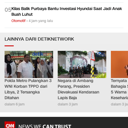
Kilas Balik Purbaya Bantu Investasi Hyundai Saat Jadi Anak
0
5
Buah Luhut
Otomotif
•
4 jam yang lalu
LAINNYA DARI DETIKNETWORK
Polda Metro Pulangkan 3
Negara di Ambang
Ternyata
WNI Korban TPPO dari
Perang, Presiden
Bahagia 
Libya, 2 Tersangka
Dievakuasi Kendaraan
5 Warna 
Ditahan
Lapis Baja
Kesehari
dalam 6 jam
dalam 3 jam
dalam 3 j