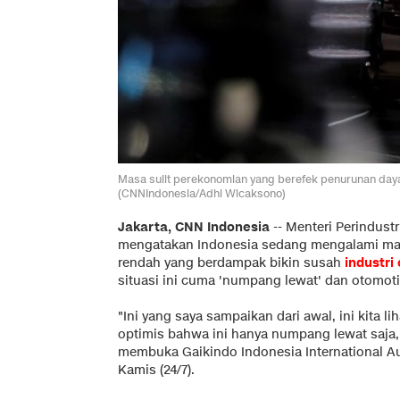
Masa sulit perekonomian yang berefek penurunan daya 
(CNNIndonesia/Adhi Wicaksono)
Jakarta, CNN Indonesia
--
Menteri Perindust
mengatakan Indonesia sedang mengalami mas
rendah yang berdampak bikin susah
industri
situasi ini cuma 'numpang lewat' dan otomoti
"Ini yang saya sampaikan dari awal, ini kita l
optimis bahwa ini hanya numpang lewat saja, 
membuka Gaikindo Indonesia International Au
Kamis (24/7).