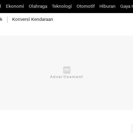
l
Ekonomi
Olahraga
Teknologi
Otomotif
Hiburan
Gaya 
ik
Konversi Kendaraan