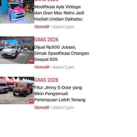
Modifikasi Ayla Vintage
dan Gran Max Retro Jadi
Hadiah Undian Daihatsu
Otomotif
•
dalam 3 jam
GIIAS 2026
Dijual Rp500 Jutaan,
Simak Spesifikasi Changan
Deepal S05
Otomotif
•
dalam 2 jam
GIIAS 2026
Fitur Jimny 5-Door yang
Bikin Pengemudi
Perempuan Lebih Tenang
Otomotif
•
dalam 1 jam