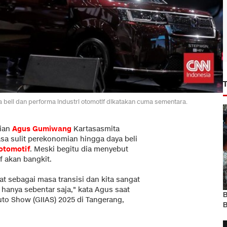
beli dan performa industri otomotif dikatakan cuma sementara.
rian
Agus Gumiwang
Kartasasmita
a sulit perekonomian hingga daya beli
 otomotif
. Meski begitu dia menyebut
f akan bangkit.
ihat sebagai masa transisi dan kita sangat
hanya sebentar saja," kata Agus saat
B
to Show (GIIAS) 2025 di Tangerang,
B