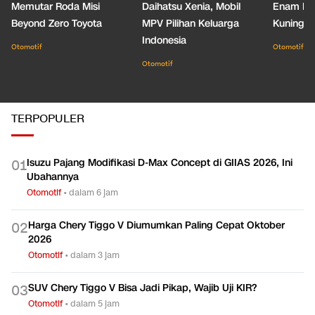
Memutar Roda Misi
Daihatsu Xenia, Mobil
Enam De
Beyond Zero Toyota
MPV Pilihan Keluarga
Kuning C
Indonesia
Otomotif
Otomotif
Otomotif
TERPOPULER
Isuzu Pajang Modifikasi D-Max Concept di GIIAS 2026, Ini
0
1
Ubahannya
Otomotif
•
dalam 6 jam
Harga Chery Tiggo V Diumumkan Paling Cepat Oktober
0
2
2026
Otomotif
•
dalam 3 jam
SUV Chery Tiggo V Bisa Jadi Pikap, Wajib Uji KIR?
0
3
Otomotif
•
dalam 5 jam