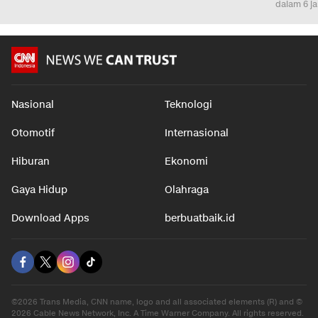
dalam 6 j
Nasional
Teknologi
Otomotif
Internasional
Hiburan
Ekonomi
Gaya Hidup
Olahraga
Download Apps
berbuatbaik.id
©2026 Trans Media, CNN name, logo and all associated elements (R) and ©
2026 Cable News Network, Inc. A Time Warner Company. All rights reserved.