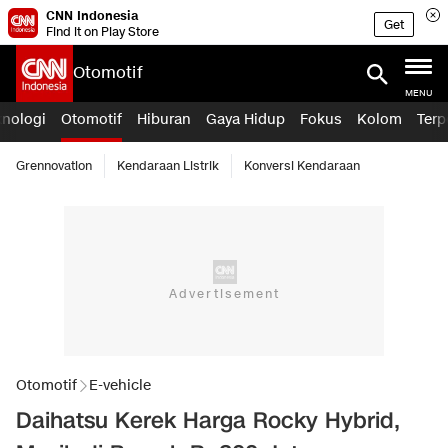
CNN Indonesia
Get
Find it on Play Store
Otomotif
MENU
knologi
Otomotif
Hiburan
Gaya Hidup
Fokus
Kolom
Terp
Grennovation
Kendaraan Listrik
Konversi Kendaraan
Otomotif
E-vehicle
Daihatsu Kerek Harga Rocky Hybrid,