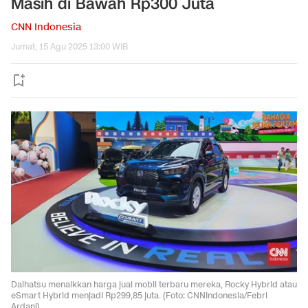
Masih di Bawah Rp300 Juta
CNN Indonesia
Jumat, 15 Agu 2025 13:00 WIB
Daihatsu menaikkan harga jual mobil terbaru mereka, Rocky Hybrid atau
eSmart Hybrid menjadi Rp299,85 juta. (Foto: CNNIndonesia/Febri
Ardani)