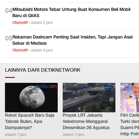
Mitsubishi Motors Tebar Untung Buat Konsumen Beli Mobil
0
4
Baru di GIIAS
Otomotif
•
dalam 2 jam
Rekaman Dashcam Penting Saat Insiden, Tapi Jangan Asal
0
5
Sebar di Medsos
Otomotif
•
dalam 4 jam
LAINNYA DARI DETIKNETWORK
Roket SpaceX Baru Saja
Proyek LRT Jakarta
Fitri Car
Tabrak Bulan, Apa
Velodrome-Manggarai
Turki de
Dampaknya?
Diresmikan 26 Agustus
Suami Pil
Intip Pot
dalam 7 jam
dalam 7 jam