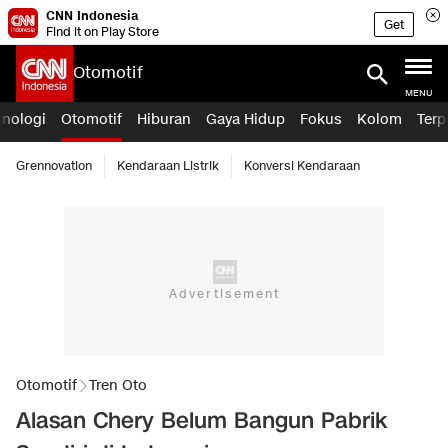
CNN Indonesia
Get
Find it on Play Store
Otomotif
MENU
knologi
Otomotif
Hiburan
Gaya Hidup
Fokus
Kolom
Terp
Grennovation
Kendaraan Listrik
Konversi Kendaraan
Otomotif
Tren Oto
Alasan Chery Belum Bangun Pabrik