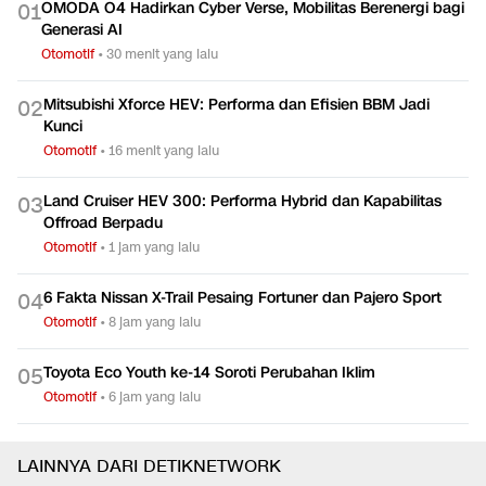
OMODA O4 Hadirkan Cyber Verse, Mobilitas Berenergi bagi
0
1
Generasi AI
Otomotif
•
30 menit yang lalu
Mitsubishi Xforce HEV: Performa dan Efisien BBM Jadi
0
2
Kunci
Otomotif
•
16 menit yang lalu
Land Cruiser HEV 300: Performa Hybrid dan Kapabilitas
0
3
Offroad Berpadu
Otomotif
•
1 jam yang lalu
6 Fakta Nissan X-Trail Pesaing Fortuner dan Pajero Sport
0
4
Otomotif
•
8 jam yang lalu
Toyota Eco Youth ke-14 Soroti Perubahan Iklim
0
5
Otomotif
•
6 jam yang lalu
LAINNYA DARI DETIKNETWORK