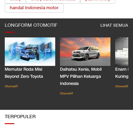
handal indonesia motor
LONGFORM OTOMOTIF
LIHAT SEMUA
Memutar Roda Misi
Daihatsu Xenia, Mobil
Enam De
Beyond Zero Toyota
MPV Pilihan Keluarga
Kuning C
Indonesia
Otomotif
Otomotif
Otomotif
TERPOPULER