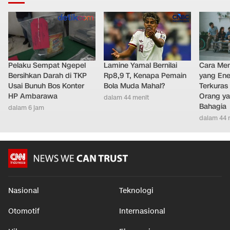
Pelaku Sempat Ngepel
Lamine Yamal Bernilai
Cara Men
Bersihkan Darah di TKP
Rp8,9 T, Kenapa Pemain
yang Ene
Usai Bunuh Bos Konter
Bola Muda Mahal?
Terkuras
HP Ambarawa
Orang ya
dalam 44 menit
Bahagia
dalam 6 jam
dalam 44 
Nasional
Teknologi
Otomotif
Internasional