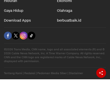
Hiburan
Ekonomi
Gaya Hidup
Olahraga
Download Apps
berbuatbaik.id
©2026 Trans Media, CNN name, logo and all associated elements (R) and ©
2026 Cable News Network, Inc. A Time Warner Company. All rights reserved.
CNN and the CNN logo are registered marks of Cable News Network, Inc.,
displayed with permission.
Tentang Kami
|
Redaksi
|
Pedoman Media Siber
|
Disclaimer