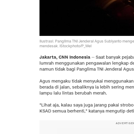
Ilustrasi. Panglima TNI Jenderal Agus Subiyanto meng
mendesak. iStockphoto/P_Wei
Jakarta, CNN Indonesia
--
Saat banyak pejab
lumrah menggunakan pengawalan lengkap d
namun tidak bagi Panglima TNI Jenderal Agus
Agus mengaku tidak menyukai menggunakan al
berada di jalan, sebaliknya ia lebih sering me
lampu lalu lintas berubah merah.
"Lihat aja, kalau saya juga jarang pakai strob
KSAD semua berhenti," katanya mengutip detik
ADVERTISE