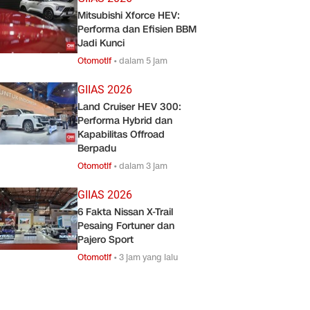
Mitsubishi Xforce HEV:
Performa dan Efisien BBM
Jadi Kunci
Otomotif
•
dalam 5 jam
GIIAS 2026
Land Cruiser HEV 300:
Performa Hybrid dan
Kapabilitas Offroad
Berpadu
Otomotif
•
dalam 3 jam
GIIAS 2026
6 Fakta Nissan X-Trail
Pesaing Fortuner dan
Pajero Sport
Otomotif
•
3 jam yang lalu