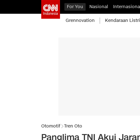
For You
Nasional
Internasiona
Grennovation
Kendaraan Listr
Otomotif
Tren Oto
Panglima TNI Akui Jara