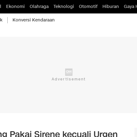
l
Ekonomi
Olahraga
Teknologi
Otomotif
Hiburan
Gaya 
ik
Konversi Kendaraan
ng Pakai Sirene kecuali Urgen