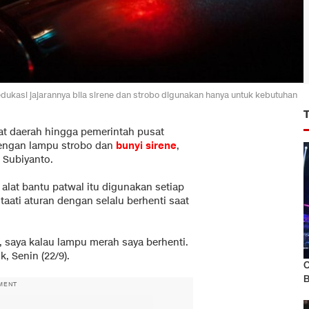
edukasi jajarannya bila sirene dan strobo digunakan hanya untuk kebutuhan
at daerah hingga pemerintah pusat
engan lampu strobo dan
bunyi sirene
,
 Subiyanto.
at bantu patwal itu digunakan setiap
ntaati aturan dengan selalu berhenti saat
o, saya kalau lampu merah saya berhenti.
, Senin (22/9).
O
B
MENT