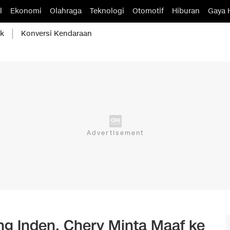
l
Ekonomi
Olahraga
Teknologi
Otomotif
Hiburan
Gaya 
ik
Konversi Kendaraan
g Inden, Chery Minta Maaf ke