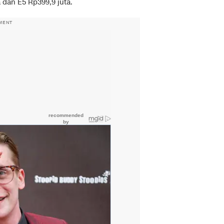
 dan E5 Rp399,9 juta.
MENT