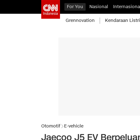
For You
Nasional
Internasiona
Grennovation
Kendaraan Listr
Otomotif
E-vehicle
Jaecoo J5 EV Berpeluan