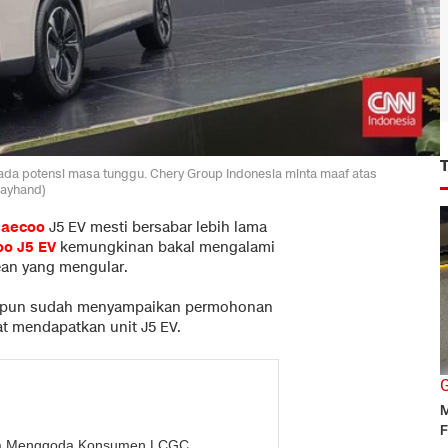
da potensi masa tunggu. Chery Group Indonesia minta maaf atas
Rayhand)
Jaecoo
J5 EV mesti bersabar lebih lama
oo J5 EV
kemungkinan bakal mengalami
ean yang mengular.
o, pun sudah menyampaikan permohonan
at mendapatkan unit J5 EV.
G
M
F
rga Menggoda Konsumen LCGC