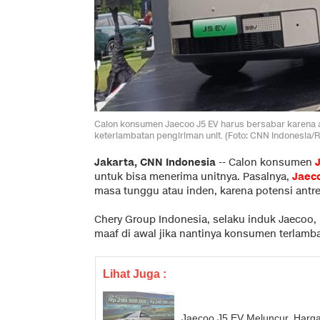
Calon konsumen Jaecoo J5 EV harus bersabar karena a
keterlambatan pengiriman unit. (Foto: CNN Indonesia/
Jakarta, CNN Indonesia
--
Calon konsumen
untuk bisa menerima unitnya. Pasalnya,
Jaec
masa tunggu atau inden, karena potensi antr
Chery Group Indonesia, selaku induk Jaeco
maaf di awal jika nantinya konsumen terlamb
Lihat Juga :
Jaecoo J5 EV Meluncur, Ha