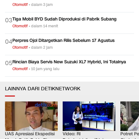
Otomotif
•
dalam 3 jam
Tiga Mobil BYD Sudah Diproduksi di Pabrik Subang
0
3
Otomotif
•
dalam 14 menit
Perpres Ojol Ditargetkan Rilis Sebelum 17 Agustus
0
4
Otomotif
•
dalam 2 jam
Rincian Biaya Servis New Suzuki XL7 Hybrid, Ini Totalnya
0
5
Otomotif
•
10 jam yang lalu
LAINNYA DARI DETIKNETWORK
UAS Apresiasi Ekspedisi
Video: RI
Potret Pe