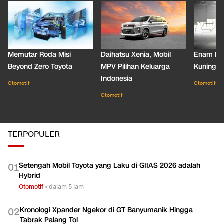
Memutar Roda Misi
Daihatsu Xenia, Mobil
Enam De
Beyond Zero Toyota
MPV Pilihan Keluarga
Kuning C
Indonesia
Otomotif
Otomotif
Otomotif
TERPOPULER
Setengah Mobil Toyota yang Laku di GIIAS 2026 adalah
0
1
Hybrid
Otomotif
•
dalam 5 jam
Kronologi Xpander Ngekor di GT Banyumanik Hingga
0
2
Tabrak Palang Tol