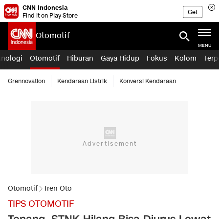
CNN Indonesia
Get
Find it on Play Store
Otomotif
MENU
knologi
Otomotif
Hiburan
Gaya Hidup
Fokus
Kolom
Terp
Grennovation
Kendaraan Listrik
Konversi Kendaraan
Otomotif
Tren Oto
TIPS OTOMOTIF