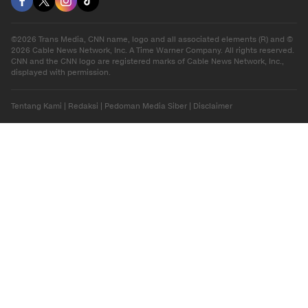
©2026 Trans Media, CNN name, logo and all associated elements (R) and ©
2026 Cable News Network, Inc. A Time Warner Company. All rights reserved.
CNN and the CNN logo are registered marks of Cable News Network, Inc.,
displayed with permission.
Tentang Kami
|
Redaksi
|
Pedoman Media Siber
|
Disclaimer