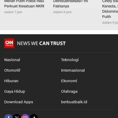
Merah Putih Polda Riau
Deindustrialisasi? Ini
Cindy da
Perkuat Kesatuan NKRI
Faktanya
Kanada, 
Didomina
dalam 7 jam
dalam 6 jam
Putih
dalam 6 j
Nasional
Teknologi
Otomotif
Internasional
Hiburan
Ekonomi
Gaya Hidup
Olahraga
Download Apps
berbuatbaik.id