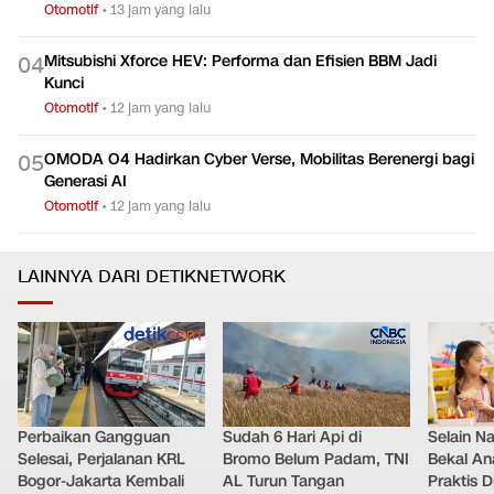
Otomotif
•
13 jam yang lalu
Mitsubishi Xforce HEV: Performa dan Efisien BBM Jadi
0
4
Kunci
Otomotif
•
12 jam yang lalu
OMODA O4 Hadirkan Cyber Verse, Mobilitas Berenergi bagi
0
5
Generasi AI
Otomotif
•
12 jam yang lalu
LAINNYA DARI DETIKNETWORK
Perbaikan Gangguan
Sudah 6 Hari Api di
Selain Na
Selesai, Perjalanan KRL
Bromo Belum Padam, TNI
Bekal An
Bogor-Jakarta Kembali
AL Turun Tangan
Praktis 