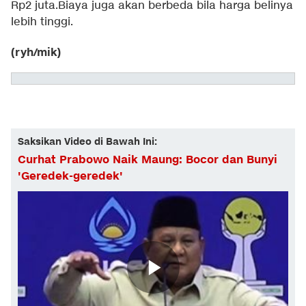
Rp2 juta.Biaya juga akan berbeda bila harga belinya
lebih tinggi.
(ryh/mik)
Saksikan Video di Bawah Ini:
Curhat Prabowo Naik Maung: Bocor dan Bunyi
'Geredek-geredek'