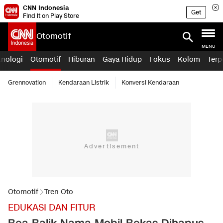
CNN Indonesia
Get
Find it on Play Store
Otomotif
MENU
knologi
Otomotif
Hiburan
Gaya Hidup
Fokus
Kolom
Terp
Grennovation
Kendaraan Listrik
Konversi Kendaraan
Otomotif
Tren Oto
EDUKASI DAN FITUR