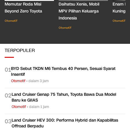
Memutar Roda Misi
Daihatsu Xenia, Mobil
Enam De
Beyond Zero Toyota
MPV Pilihan Keluarga
Kuning C
Indonesia
Otomotif
Otomotif
Otomotif
TERPOPULER
BYD Sebut TKDN M6 Tembus 40 Persen, Sesuai Syarat
0
1
Insentif
Otomotif
•
dalam 3 jam
Land Cruiser Genap 75 Tahun, Toyota Bawa Dua Model
0
2
Baru ke GIIAS
Otomotif
•
dalam 1 jam
Land Cruiser HEV 300: Performa Hybrid dan Kapabilitas
0
3
Offroad Berpadu