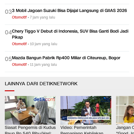
3 Mobil Jagoan Suzuki Bisa Dijajal Langsung di GIIAS 2026
0
3
Otomotif
•
7 jam yang lalu
Chery Tiggo V Debut di Indonesia, SUV Bisa Ganti Bodi Jadi
0
4
Pikap
Otomotif
•
10 jam yang lalu
Mazda Bangun Pabrik Rp400 Miliar di Citeureup, Bogor
0
5
Otomotif
•
11 jam yang lalu
LAINNYA DARI DETIKNETWORK
Siasat Pengemis di Kudus
Video: Pemerintah
Jangan 
Raup Rp 540 Ribu/Hari:
Perpanjang Kebijakan
"Good Jo