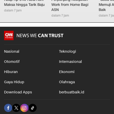
Maksa hingga Tarik Baju
Work from Home Bagi
Memuji A
ASN
Baik
dalam 7 jam
dalam 7 jam
dalam 7 j
Nasional
Teknologi
Otomotif
Internasional
Hiburan
Ekonomi
Gaya Hidup
Olahraga
Download Apps
berbuatbaik.id