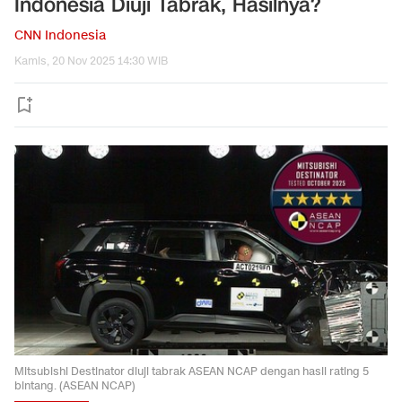
Indonesia Diuji Tabrak, Hasilnya?
CNN Indonesia
Kamis, 20 Nov 2025 14:30 WIB
Mitsubishi Destinator diuji tabrak ASEAN NCAP dengan hasil rating 5
bintang. (ASEAN NCAP)