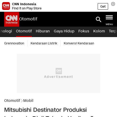
CNN Indonesia
Get
Find it on Play Store
Otomotif
MENU
knologi
Otomotif
Hiburan
Gaya Hidup
Fokus
Kolom
Terp
Grennovation
Kendaraan Listrik
Konversi Kendaraan
Otomotif
Mobil
Mitsubishi Destinator Produksi