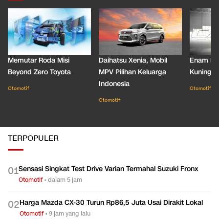
Memutar Roda Misi
Daihatsu Xenia, Mobil
Enam De
Beyond Zero Toyota
MPV Pilihan Keluarga
Kuning C
Indonesia
Otomotif
Otomotif
Otomotif
TERPOPULER
Sensasi Singkat Test Drive Varian Termahal Suzuki Fronx
0
1
Otomotif
•
dalam 5 jam
Harga Mazda CX-30 Turun Rp86,5 Juta Usai Dirakit Lokal
0
2
Otomotif
•
9 jam yang lalu