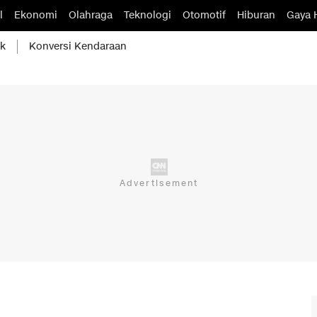
l
Ekonomi
Olahraga
Teknologi
Otomotif
Hiburan
Gaya 
ik
Konversi Kendaraan