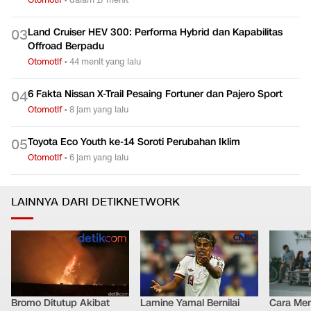
Land Cruiser HEV 300: Performa Hybrid dan Kapabilitas
0
3
Offroad Berpadu
Otomotif
•
44 menit yang lalu
6 Fakta Nissan X-Trail Pesaing Fortuner dan Pajero Sport
0
4
Otomotif
•
8 jam yang lalu
Toyota Eco Youth ke-14 Soroti Perubahan Iklim
0
5
Otomotif
•
6 jam yang lalu
LAINNYA DARI DETIKNETWORK
Bromo Ditutup Akibat
Lamine Yamal Bernilai
Cara Men