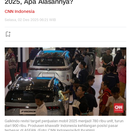
2025, Apa Alasannya?
CNN Indonesia
Selasa, 02 Des 2025 06:21 WIB
Gaikindo revisi target penjualan mobil 2025 menjadi 780 ribu unit, turun
dari 900 ribu. Produsen khawatir Indonesia kehilangan posisi pasar
terbesar di ASEAN. (Foto: CNN Indonesia/Adi Ibrahim)