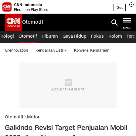
CNN Indonesia
Get
Find it on Play Store
Otomotif
MENU
knologi
Otomotif
Hiburan
Gaya Hidup
Fokus
Kolom
Terp
Grennovation
Kendaraan Listrik
Konversi Kendaraan
Otomotif
Motor
Gaikindo Revisi Target Penjualan Mobil