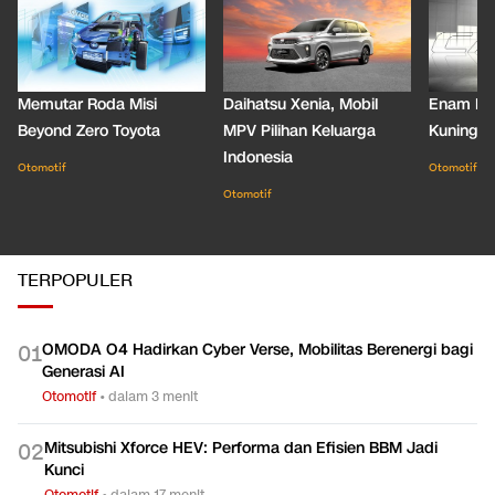
Memutar Roda Misi
Daihatsu Xenia, Mobil
Enam De
Beyond Zero Toyota
MPV Pilihan Keluarga
Kuning C
Indonesia
Otomotif
Otomotif
Otomotif
TERPOPULER
OMODA O4 Hadirkan Cyber Verse, Mobilitas Berenergi bagi
0
1
Generasi AI
Otomotif
•
dalam 3 menit
Mitsubishi Xforce HEV: Performa dan Efisien BBM Jadi
0
2
Kunci
Otomotif
•
dalam 17 menit