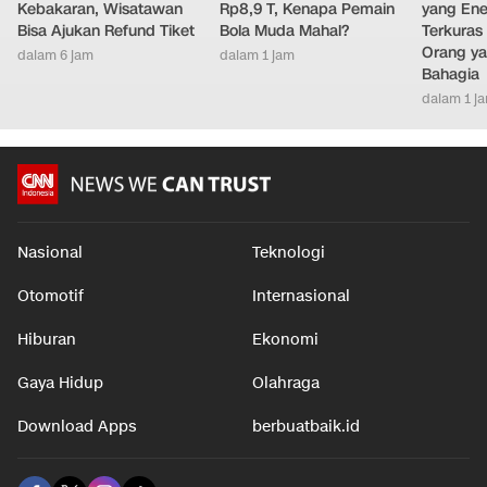
Kebakaran, Wisatawan
Rp8,9 T, Kenapa Pemain
yang Ene
Bisa Ajukan Refund Tiket
Bola Muda Mahal?
Terkuras
Orang ya
dalam 6 jam
dalam 1 jam
Bahagia
dalam 1 j
Nasional
Teknologi
Otomotif
Internasional
Hiburan
Ekonomi
Gaya Hidup
Olahraga
Download Apps
berbuatbaik.id